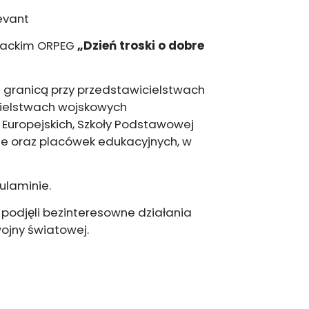
evant
erackim ORPEG
„Dzień troski o dobre
a granicą przy przedstawicielstwach
cielstwach wojskowych
kół Europejskich, Szkoły Podstawowej
ie oraz placówek edukacyjnych, w
ulaminie.
 podjęli bezinteresowne działania
ojny światowej.