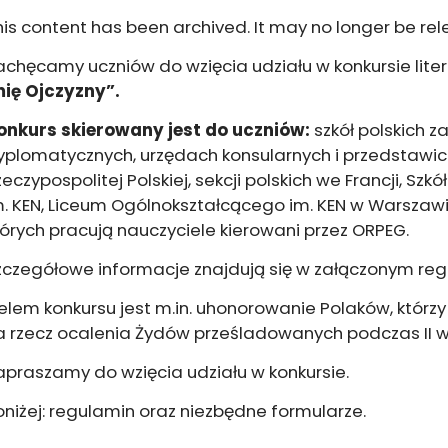
his content has been archived. It may no longer be rel
achęcamy uczniów do wzięcia udziału w konkursie lit
mię Ojczyzny”.
onkurs skierowany jest do uczniów:
szkół polskich z
yplomatycznych, urzędach konsularnych i przedstawi
zeczypospolitej Polskiej, sekcji polskich we Francji, Sz
m. KEN, Liceum Ogólnokształcącego im. KEN w Warszaw
tórych pracują nauczyciele kierowani przez ORPEG.
zczegółowe informacje znajdują się w załączonym reg
elem konkursu jest m.in. uhonorowanie Polaków, którzy
a rzecz ocalenia Żydów prześladowanych podczas II w
apraszamy do wzięcia udziału w konkursie.
oniżej: regulamin oraz niezbędne formularze.