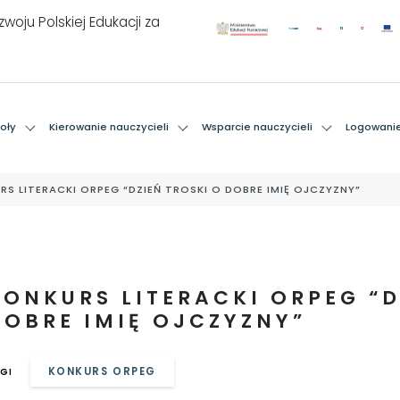
woju Polskiej Edukacji za
oły
Kierowanie nauczycieli
Wsparcie nauczycieli
Logowani
RS LITERACKI ORPEG “DZIEŃ TROSKI O DOBRE IMIĘ OJCZYZNY”
KONKURS LITERACKI ORPEG “D
DOBRE IMIĘ OJCZYZNY”
KONKURS ORPEG
GI