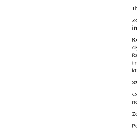
T
Z
i
K
d
R
i
k
S
C
n
Z
P