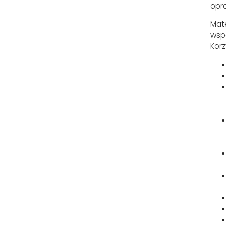
opr
Mat
wspa
Korz