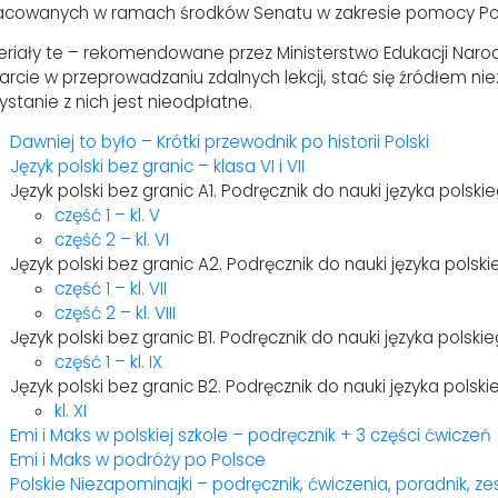
acowanych w ramach środków Senatu w zakresie pomocy Polon
eriały te – rekomendowane przez Ministerstwo Edukacji Nar
rcie w przeprowadzaniu zdalnych lekcji, stać się źródłem niez
ystanie z nich jest nieodpłatne.
Dawniej to było – Krótki przewodnik po historii Polski
Język polski bez granic – klasa VI i VII
Język polski bez granic A1. Podręcznik do nauki języka polski
część 1 – kl. V
część 2 – kl. VI
Język polski bez granic A2. Podręcznik do nauki języka polsk
część 1 – kl. VII
część 2 – kl. VIII
Język polski bez granic B1. Podręcznik do nauki języka polski
część 1 – kl. IX
Język polski bez granic B2. Podręcznik do nauki języka polsk
kl. XI
Emi i Maks w polskiej szkole – podręcznik + 3 części ćwiczeń
Emi i Maks w podróży po Polsce
Polskie Niezapominajki – podręcznik, ćwiczenia, poradnik, z