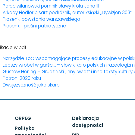
Pałac wilanowski pomnik sławy króla Jana III
Arkady Fiedler pisarz podróżnik, autor książki „Dywizjon 303”.
Piosenki powstania warszawskiego
Piosenki i pieśni patriotyczne
ikacje w pdf
Narzędzie ToC wspomagające procesy edukacyjne w polskie
Lepszy wróbel w garści… – słów kilka o polskich frazeologiz
Gustaw Herling – Grudziński „Inny świat” i inne teksty kultur
Patroni 2020 roku
Dwujęzyczność jako skarb
ORPEG
Deklaracja
dostępności
Polityka