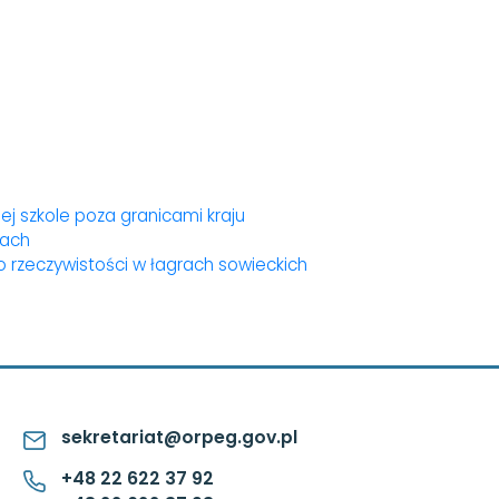
j szkole poza granicami kraju
mach
y o rzeczywistości w łagrach sowieckich
sekretariat@orpeg.gov.pl
+48 22 622 37 92