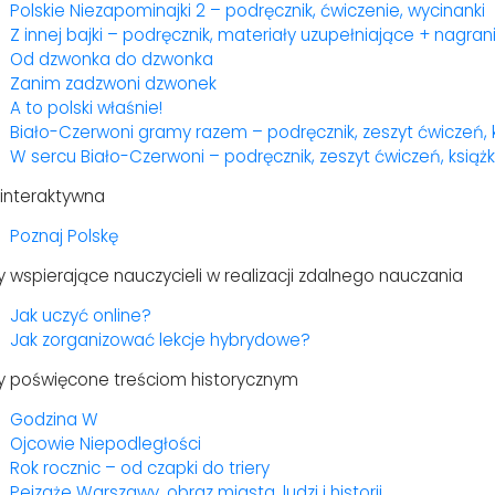
Polskie Niezapominajki 2 – podręcznik, ćwiczenie, wycinanki
Z innej bajki – podręcznik, materiały uzupełniające + nagran
Od dzwonka do dzwonka
Zanim zadzwoni dzwonek
A to polski właśnie!
Biało-Czerwoni gramy razem – podręcznik, zeszyt ćwiczeń, 
W sercu Biało-Czerwoni – podręcznik, zeszyt ćwiczeń, książ
 interaktywna
Poznaj Polskę
y wspierające nauczycieli w realizacji zdalnego nauczania
Jak uczyć online?
Jak zorganizować lekcje hybrydowe?
my poświęcone treściom historycznym
Godzina W
Ojcowie Niepodległości
Rok rocznic – od czapki do triery
Pejzaże Warszawy, obraz miasta, ludzi i historii