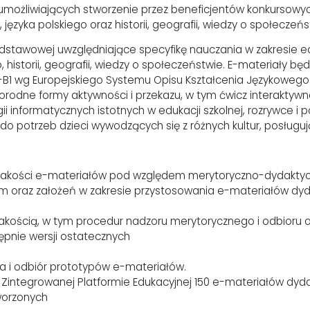
 umożliwiających stworzenie przez beneficjentów konkursow
 języka polskiego oraz historii, geografii, wiedzy o społeczeń
odstawowej uwzględniające specyfikę nauczania w zakresie e
go, historii, geografii, wiedzy o społeczeństwie. E-materiały 
1-B1 wg Europejskiego Systemu Opisu Kształcenia Językowego
rodne formy aktywności i przekazu, w tym ćwicz interaktywne
i informatycznych istotnych w edukacji szkolnej, rozrywce i 
 potrzeb dzieci wywodzących się z różnych kultur, posługują
akości e-materiałów pod względem merytoryczno-dydaktycz
im oraz założeń w zakresie przystosowania e-materiałów dyd
jakością, w tym procedur nadzoru merytorycznego i odbioru
pnie wersji ostatecznych
na i odbiór prototypów e-materiałów.
 Zintegrowanej Platformie Edukacyjnej 150 e-materiałów dyd
worzonych