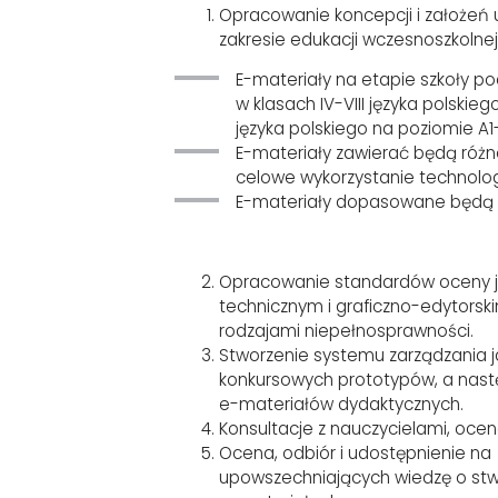
Opracowanie koncepcji i założeń
zakresie edukacji wczesnoszkolnej,
E-materiały na etapie szkoły p
w klasach IV-VIII języka polskie
języka polskiego na poziomie A
E-materiały zawierać będą różno
celowe wykorzystanie technologi
E-materiały dopasowane będą do
Opracowanie standardów oceny j
technicznym i graficzno-edytorsk
rodzajami niepełnosprawności.
Stworzenie systemu zarządzania 
konkursowych prototypów, a nastę
e-materiałów dydaktycznych.
Konsultacje z nauczycielami, oce
Ocena, odbiór i udostępnienie na
upowszechniających wiedzę o st