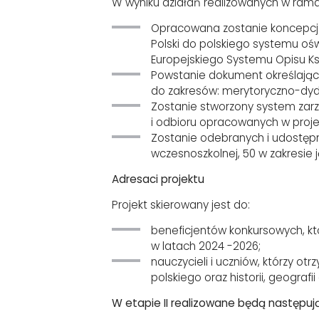
W wyniku działań realizowanych w rama
Opracowana zostanie koncepcja
Polski do polskiego systemu oś
Europejskiego Systemu Opisu Ks
Powstanie dokument określając
do zakresów: merytoryczno-dyda
Zostanie stworzony system zarz
i odbioru opracowanych w proj
Zostanie odebranych i udostępn
wczesnoszkolnej, 50 w zakresie j
Adresaci projektu
Projekt skierowany jest do:
beneficjentów konkursowych, k
w latach 2024 -2026;
nauczycieli i uczniów, którzy o
polskiego oraz historii, geogra
W etapie II realizowane będą następują