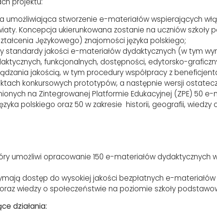
ch projektu:
 umożliwiająca stworzenie e-materiałów wspierających włąc
wiaty. Koncepcja ukierunkowana zostanie na uczniów szkoły 
ztałcenia Językowego) znajomości języka polskiego;
y standardy jakości e-materiałów dydaktycznych (w tym wym
ktycznych, funkcjonalnych, dostępności, edytorsko-graficzny
ądzania jakością, w tym procedury współpracy z beneficjen
ektach konkursowych prototypów, a następnie wersji ostate
ionych na Zintegrowanej Platformie Edukacyjnej (ZPE) 50 e-
ęzyka polskiego oraz 50 w zakresie historii, geografii, wiedzy
tóry umożliwi opracowanie 150 e-materiałów dydaktycznych 
trzymają dostęp do wysokiej jakości bezpłatnych e-materiałów
fii oraz wiedzy o społeczeństwie na poziomie szkoły podstawo
ce działania: