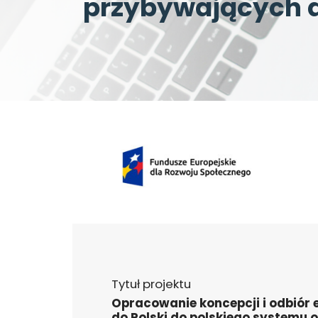
przybywających d
Tytuł projektu
Opracowanie koncepcji i odbiór
do Polski do polskiego systemu o