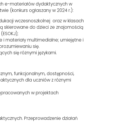
ych e-materiałów dydaktycznych w
stwie (konkurs ogłaszany w 2024 r.):
dukacji wczesnoszkolnej oraz w klasach
będą skierowane do dzieci ze znajomością
 (ESOKJ);
 i materiały multimedialne; umiejętne i
porozumiewaniu się.
cych się różnymi językami.
nym, funkcjonalnym, dostępności,
aktycznych dla uczniów z różnymi
 opracowanych w projektach
aktycznych. Przeprowadzenie działań