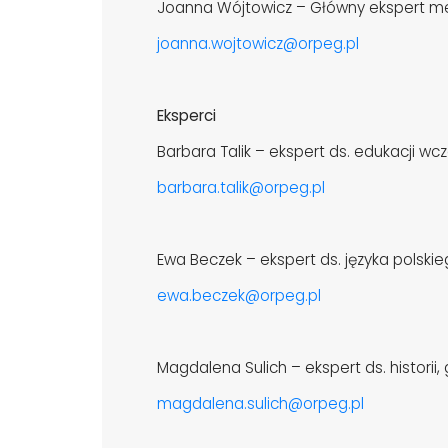
Joanna Wójtowicz – Główny ekspert m
joanna.wojtowicz@orpeg.pl
Eksperci
Barbara Talik – ekspert ds. edukacji wc
barbara.talik@orpeg.pl
Ewa Beczek – ekspert ds. języka polski
ewa.beczek@orpeg.pl
Magdalena Sulich – ekspert ds. historii,
magdalena.sulich@orpeg.pl