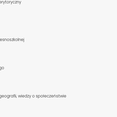
erytoryczny
zesnoszkolnej
ego
 geografii, wiedzy o społeczeństwie