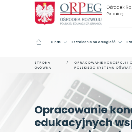
Ośrodek Roz
Granicą
O nas
Kształcenie na odległość
Szk
STRONA
OPRACOWANIE KONCEPCJI I 
GŁÓWNA
POLSKIEGO SYSTEMU OŚWIAT
Opracowanie konc
edukacyjnych wsp