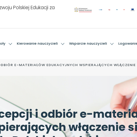
woju Polskiej Edukacji za
oły
Kierowanie nauczycieli
Wsparcie nauczycieli
Logowani
ODBIÓR E-MATERIAŁÓW EDUKACYJNYCH WSPIERAJĄCYCH WŁĄCZENIE 
.
epcji i odbiór e-materi
ierających włączenie s