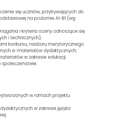
zenie się uczniów, przybywających do
podstawowej na poziomie A1-B1 (wg
agania i kryteria oceny odnoszące się
ch i technicznych);
tami konkursu, nadzoru merytorycznego
cznych e-materiałów dydaktycznych;
materiałów w zakresie edukacji
 o społeczeństwie.
wytworzonych w ramach projektu
 dydaktycznych w zakresie języka
wej.