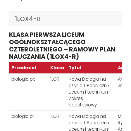
1LOX4-R
KLASA PIERWSZA LICEUM
OGÓLNOKSZTAŁCĄCEGO
CZTEROLETNIEGO – RAMOWY PLAN
NAUCZANIA (1LOX4-R)
Przedmiot
Klasa
Tytuł
Auto
biologia pp
1LOR
Nowa Biologia na
Anna 
czasie 1. Podręcznik.
Jolan
Liceum i technikum.
Zakres
podstawowy.
biologia pr
1LOR
Nowa Biologia na
Marek 
czasie 1. Podręcznik.
Ryszar
Liceum i technikum.
Agnies