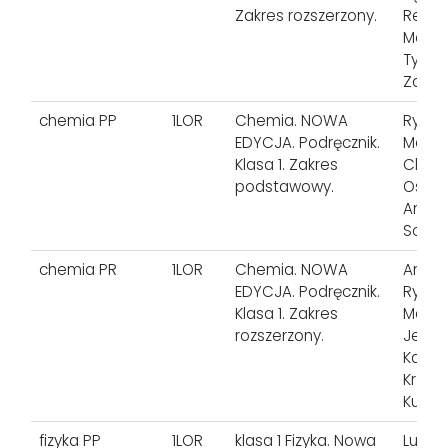
Zakres rozszerzony.
Renat
Matus
Tyc, 
Zama
chemia PP
1LOR
Chemia. NOWA
Ryszar
EDYCJA. Podręcznik.
Małgo
Klasa 1. Zakres
Chmur
podstawowy.
Osiec
Anusia
Sobcz
chemia PR
1LOR
Chemia. NOWA
Anna 
EDYCJA. Podręcznik.
Ryszar
Klasa 1. Zakres
Małgo
rozszerzony.
Jelińs
Kazimi
Krzysz
Kuśmi
fizyka PP
1LOR
klasa 1 Fizyka. Nowa
Ludwi