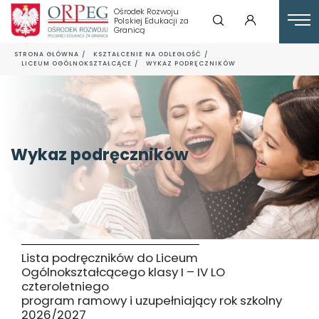
Ośrodek Rozwoju
Polskiej Edukacji za
Granicą
STRONA GŁÓWNA
KSZTAŁCENIE NA ODLEGŁOŚĆ
LICEUM OGÓLNOKSZTAŁCĄCE
WYKAZ PODRĘCZNIKÓW
Wykaz podręczników
Lista podręczników do Liceum
Ogólnokształcącego klasy I – IV LO
czteroletniego
program ramowy i uzupełniający rok szkolny
2026/2027