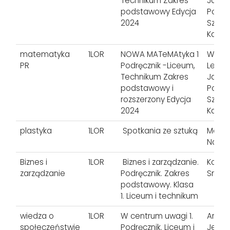
Technikum Zakres
Janow
podstawowy Edycja
Poncz
2024
Szmyt
Karoli
matematyka
1LOR
NOWA MATeMAtyka 1
Wojci
PR
Podręcznik -Liceum,
Lech 
Technikum Zakres
Janow
podstawowy i
Poncz
rozszerzony Edycja
Szmyt
2024
Karoli
plastyka
1LOR
Spotkania ze sztuką
Marta
Natal
Biznes i
1LOR
Biznes i zarządzanie.
Korba
zarządzanie
Podręcznik. Zakres
Smute
podstawowy. Klasa
1. Liceum i technikum
wiedza o
1LOR
W centrum uwagi 1.
Arkadi
społeczeństwie
Podręcznik. Liceum i
Jerzy