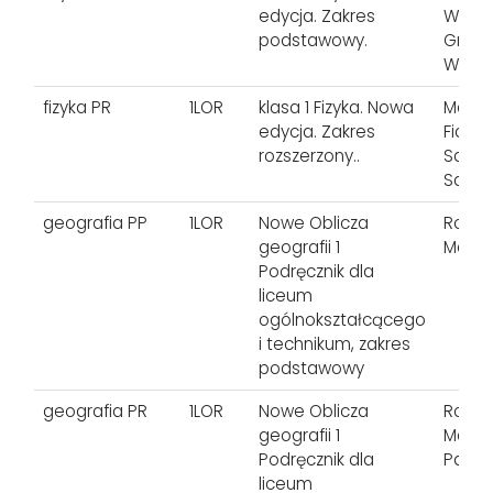
edycja. Zakres
Witold
podstawowy.
Grzeg
Woje
fizyka PR
1LOR
klasa 1 Fizyka. Nowa
Maria
edycja. Zakres
Fiałk
rozszerzony..
Sagn
Salac
geografia PP
1LOR
Nowe Oblicza
Roman
geografii 1
Marek
Podręcznik dla
liceum
ogólnokształcącego
i technikum, zakres
podstawowy
geografia PR
1LOR
Nowe Oblicza
Roman
geografii 1
Marek
Podręcznik dla
Paweł
liceum