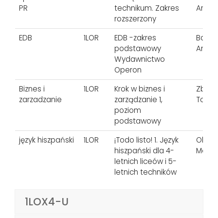
PR
technikum. Zakres
Arkadi
rozszerzony
EDB
1LOR
EDB -zakres
Barba
podstawowy
Andrze
Wydawnictwo
Operon
Biznes i
1LOR
Krok w biznes i
Zbign
zarzadzanie
zarządzanie 1,
Tomas
poziom
podstawowy
język hiszpański
1LOR
¡Todo listo! 1. Język
Olga 
hiszpański dla 4-
Marty
letnich liceów i 5-
letnich techników
1LOX4-U