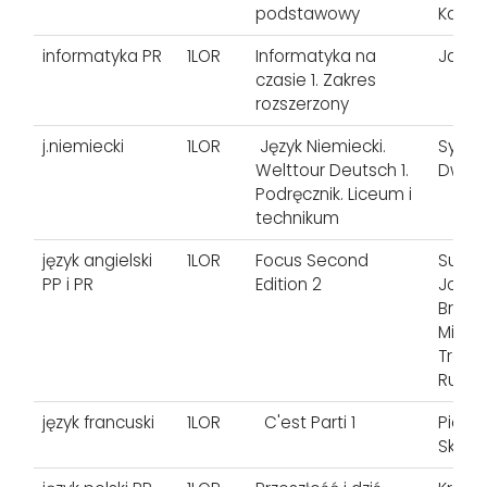
podstawowy
Katar
informatyka PR
1LOR
Informatyka na
Janus
czasie 1. Zakres
rozszerzony
j.niemiecki
1LOR
Język Niemiecki.
Sylwi
Welttour Deutsch 1.
Dworn
Podręcznik. Liceum i
technikum
język angielski
1LOR
Focus Second
Sue K
PP i PR
Edition 2
Jones
Brays
Micha
Trapne
Russel
język francuski
1LOR
C'est Parti 1
Piotro
Skrzy