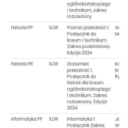
ogólnokształcącego
i technikum, zakres
rozszerzony
historia PP
1LOR
Poznać przeszłość 1.
Adam
Podręcznik do
Marci
liceum i technikum.
Zakres podstawowy.
Edycja 2024
historia PR
1LOR
Zrozumieć
Kowal
przeszłość 1.
Krzysz
Podręcznik do
Rysza
historii dla liceum
ogólnokształcącego
i technikum. Zakres
rozszerzony. Edycja
2024
informatyka PP
1LOR
Informatyka 1
Joch
Podręcznik Zakres
Wanda