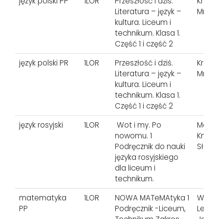
język polski PP
1LOR
Przeszłość i dziś.
Krzysz
Literatura – język –
Mrowc
kultura. Liceum i
technikum. Klasa 1.
Część 1 i część 2
język polski PR
1LOR
Przeszłość i dziś.
Krzysz
Literatura – język –
Mrowc
kultura. Liceum i
technikum. Klasa 1.
Część 1 i część 2
język rosyjski
1LOR
Wot i my. Po
Małgo
nowomu. 1
Kmiec
Podręcznik do nauki
Sławo
języka rosyjskiego
dla liceum i
technikum.
matematyka
1LOR
NOWA MATeMAtyka 1
Wojci
PP
Podręcznik -Liceum,
Lech 