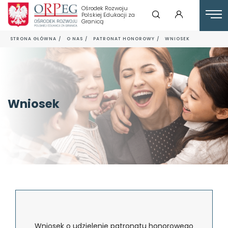
Ośrodek Rozwoju
Polskiej Edukacji za
Granicą
STRONA GŁÓWNA
O NAS
PATRONAT HONOROWY
WNIOSEK
Wniosek
Wniosek o udzielenie patronatu honorowego