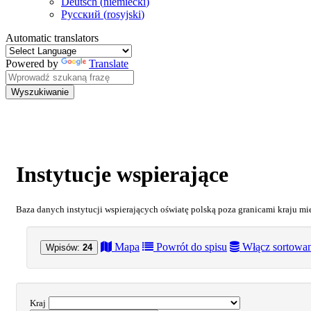
Deutsch
(
niemiecki
)
Русский
(
rosyjski
)
Automatic translators
Powered by
Translate
Wyszukiwanie
Instytucje wspierające
Baza danych instytucji wspierających oświatę polską poza granicami kraju m
Mapa
Powrót do spisu
Włącz sortowani
Wpisów:
24
Kraj