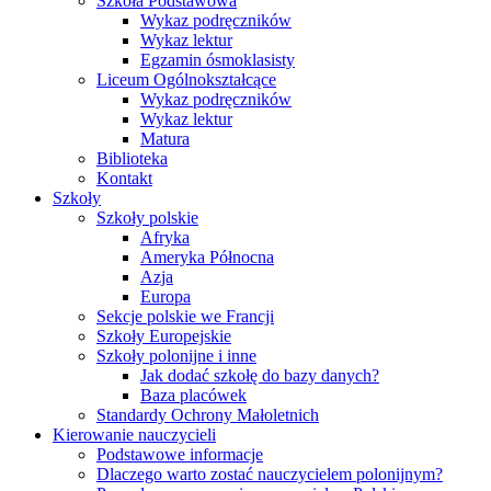
Szkoła Podstawowa
Wykaz podręczników
Wykaz lektur
Egzamin ósmoklasisty
Liceum Ogólnokształcące
Wykaz podręczników
Wykaz lektur
Matura
Biblioteka
Kontakt
Szkoły
Szkoły polskie
Afryka
Ameryka Północna
Azja
Europa
Sekcje polskie we Francji
Szkoły Europejskie
Szkoły polonijne i inne
Jak dodać szkołę do bazy danych?
Baza placówek
Standardy Ochrony Małoletnich
Kierowanie nauczycieli
Podstawowe informacje
Dlaczego warto zostać nauczycielem polonijnym?