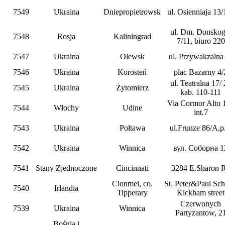
7549
Ukraina
Dniepropietrowsk
ul. Osienniaja 13/
ul. Dm. Donskog
7548
Rosja
Kaliningrad
7/11, biuro 220
7547
Ukraina
Olewsk
ul. Przywakzalna
7546
Ukraina
Korosteń
plac Bazarny 4/
ul. Teatralna 17/
7545
Ukraina
Żytomierz
kab. 110-111
Via Cormor Alto 
7544
Włochy
Udine
int.7
7543
Ukraina
Połtawa
ul.Frunze 86/A,p
7542
Ukraina
Winnica
вул. Соборна 1
7541
Stany Zjednoczone
Cincinnati
3284 E.Sharon 
Clonmel, co.
St. Peter&Paul Sch
7540
Irlandia
Tipperary
Kickham street
Czerwonych
7539
Ukraina
Winnica
Partyzantow, 2
Bośnia i