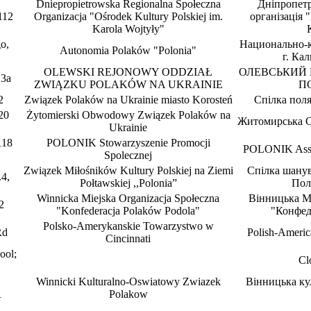
Dniepropietrowska Regionalna Społeczna
Дніпропетр
112
Organizacja "Ośrodek Kultury Polskiej im.
організація 
Karola Wojtyły"
o,
Национально-к
Autonomia Polaków "Polonia"
г. Ка
OLEWSKI REJONOWY ODDZIAŁ
ОЛЕВСЬКИЙ 
 3a
ZWIĄZKU POLAKÓW NA UKRAINIE
П
2
Związek Polaków na Ukrainie miasto Korosteń
Спiлка поля
 20
Żytomierski Obwodowy Związek Polaków na
Житомирськa О
Ukrainie
118
POLONIK Stowarzyszenie Promocji
POLONIK Assoc
Spolecznej
Związek Miłośników Kultury Polskiej na Ziemi
Спілка шанув
.4,
Połtawskiej ,,Polonia”
Пол
Winnicka Miejska Organizacja Społeczna
Вінницька Мі
2
"Konfederacja Polaków Podola"
"Конфед
Polsko-Amerykanskie Towarzystwo w
Rd
Polish-America
Cincinnati
ool;
Cl
Winnicki Kulturalno-Oswiatowy Zwiazek
Вінницька ку
1
Polakow