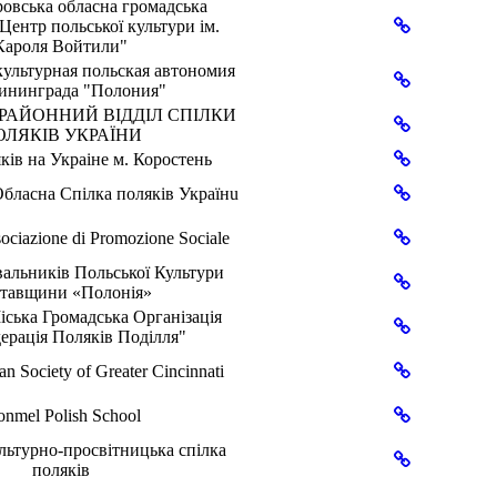
овська обласна громадська
"Центр польської культури ім.
Кароля Войтили"
ультурная польская автономия
лининграда "Полония"
РАЙОННИЙ ВІДДІЛ СПІЛКИ
ОЛЯКІВ УКРАЇНИ
кiв на Украiне м. Коростень
бласнa Спілкa поляків Українu
iazione di Promozione Sociale
альників Польської Культури
тавщини «Полонія»
ська Громадська Організація
ерація Поляків Поділля"
n Society of Greater Cincinnati
onmel Polish School
льтурно-просвітницька спілка
поляків