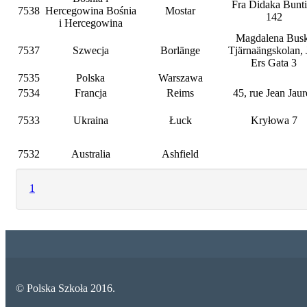
Fra Didaka Bunti
7538
Hercegowina Bośnia
Mostar
142
i Hercegowina
Magdalena Busk
7537
Szwecja
Borlänge
Tjärnaängskolan, 
Ers Gata 3
7535
Polska
Warszawa
7534
Francja
Reims
45, rue Jean Jaur
7533
Ukraina
Łuck
Kryłowa 7
7532
Australia
Ashfield
1
© Polska Szkoła 2016.