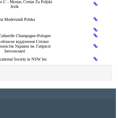
 I.' - Mostar, Centar Za Poljski
Jezik
a Modersmål Polska
Culturelle Champagne-Pologne
обласне відділення Спілки
оністів України ім. Габріелі
Запольської
cational Society in NSW Inc