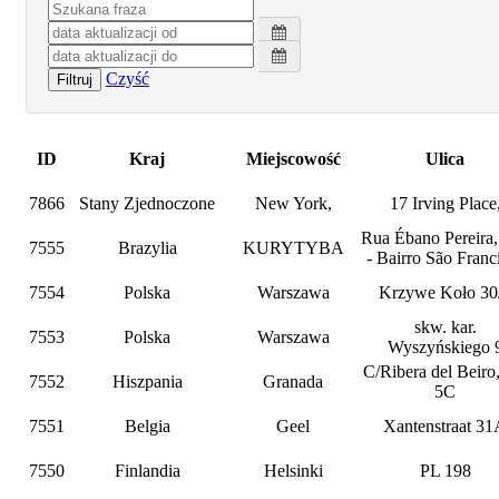
Czyść
Filtruj
ID
Kraj
Miejscowość
Ulica
7866
Stany Zjednoczone
New York,
17 Irving Place
Rua Ébano Pereira,
7555
Brazylia
KURYTYBA
- Bairro São Franc
7554
Polska
Warszawa
Krzywe Koło 30
skw. kar.
7553
Polska
Warszawa
Wyszyńskiego 
C/Ribera del Beiro,
7552
Hiszpania
Granada
5C
7551
Belgia
Geel
Xantenstraat 3
7550
Finlandia
Helsinki
PL 198