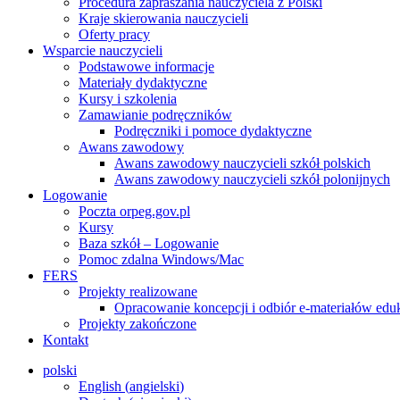
Procedura zapraszania nauczyciela z Polski
Kraje skierowania nauczycieli
Oferty pracy
Wsparcie nauczycieli
Podstawowe informacje
Materiały dydaktyczne
Kursy i szkolenia
Zamawianie podręczników
Podręczniki i pomoce dydaktyczne
Awans zawodowy
Awans zawodowy nauczycieli szkół polskich
Awans zawodowy nauczycieli szkół polonijnych
Logowanie
Poczta orpeg.gov.pl
Kursy
Baza szkół – Logowanie
Pomoc zdalna Windows/Mac
FERS
Projekty realizowane
Opracowanie koncepcji i odbiór e-materiałów edu
Projekty zakończone
Kontakt
polski
English
(
angielski
)