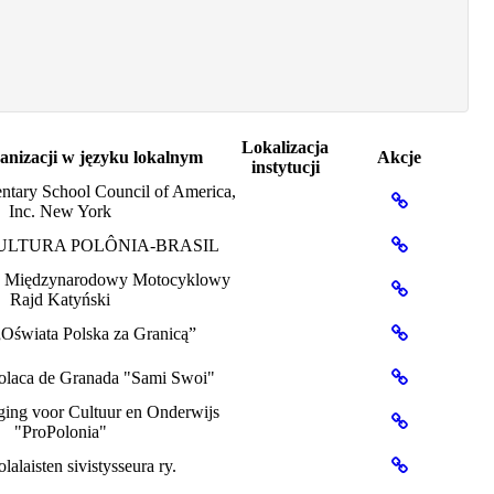
Lokalizacja
nizacji w języku lokalnym
Akcje
instytucji
ntary School Council of America,
Inc. New York
ULTURA POLÔNIA-BRASIL
e Międzynarodowy Motocyklowy
Rajd Katyński
Oświata Polska za Granicą”
olaca de Granada "Sami Swoi"
ging voor Cultuur en Onderwijs
"ProPolonia"
alaisten sivistysseura ry.