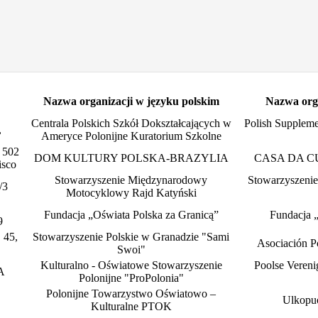
Nazwa organizacji w języku polskim
Nazwa orga
Centrala Polskich Szkół Dokształcających w
Polish Suppleme
,
Ameryce Polonijne Kuratorium Szkolne
 502
DOM KULTURY POLSKA-BRAZYLIA
CASA DA C
isco
Stowarzyszenie Międzynarodowy
Stowarzyszeni
/3
Motocyklowy Rajd Katyński
Fundacja „Oświata Polska za Granicą”
Fundacja „
9
 45,
Stowarzyszenie Polskie w Granadzie "Sami
Asociación P
Swoi"
Kulturalno - Oświatowe Stowarzyszenie
Poolse Vereni
1A
Polonijne "ProPolonia"
Polonijne Towarzystwo Oświatowo –
Ulkopuol
Kulturalne PTOK