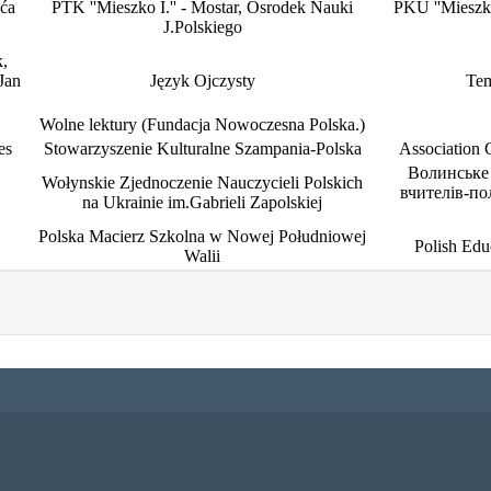
ća
PTK ''Mieszko I.'' - Mostar, Osrodek Nauki
PKU ''Mieszko
J.Polskiego
,
Jan
Język Ojczysty
Tem
Wolne lektury (Fundacja Nowoczesna Polska.)
es
Stowarzyszenie Kulturalne Szampania-Polska
Association 
Волинське 
Wołynskie Zjednoczenie Nauczycieli Polskich
вчителів-пол
na Ukrainie im.Gabrieli Zapolskiej
Polska Macierz Szkolna w Nowej Południowej
Polish Edu
Walii