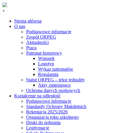
+
Strona główna
O nas
Podstawowe informacje
Zespół ORPEG
Aktualności
Praca
Patronat honorowy
Wniosek
Logotyp
Wykaz patronatów
Regulamin
Statut ORPEG – tekst jednolity
Akty zmieniające
Ochrona danych osobowych
Kształcenie na odległość
Podstawowe informacje
Standardy Ochrony Małoletnich
Rekrutacja 2025/2026
Organizacja roku szkolnego
Druki do pobrania
Legitymacje