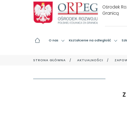
Ośrodek Roz
Granicą
O nas
Kształcenie na odległość
Szk
STRONA GŁÓWNA
AKTUALNOŚCI
ZAPOW