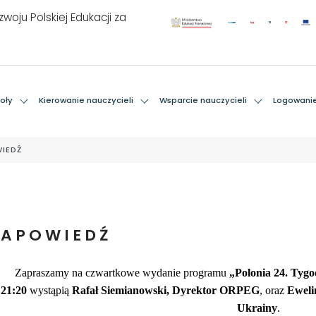
woju Polskiej Edukacji za
oły
Kierowanie nauczycieli
Wsparcie nauczycieli
Logowani
IEDŹ
ZAPOWIEDŹ
Zapraszamy na czwartkowe wydanie programu
„Polonia 24. Tyg
21:20
wystąpią
Rafał Siemianowski, Dyrektor ORPEG
, oraz
Eweli
Ukrainy
.