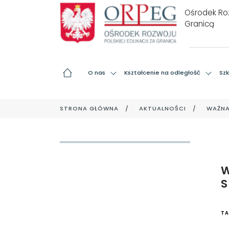
Ośrodek Roz
Granicą
O nas
Kształcenie na odległość
Szk
STRONA GŁÓWNA
AKTUALNOŚCI
WAŻNA
TA