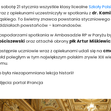
 sobotę 21 stycznia wszystkie klasy licealne
Szkoły Pol
raz z opiekunami uczestniczyły w spotkaniu z
dr. Kam
ląskiego. To świetny znawca powstania styczniowego or
ddziałach powstańców – komandosów.
ospodarzami spotkania w Ambasadzie RP w Paryżu b
ościszewski
oraz attaché obrony
płk Artur Miśkiewic
astępnie uczniowie wraz z opiekunami udali się na
cme
ołd poległym w tym największym polskim zrywie XIX wie
emu.
o była niezapomniana lekcja historii!
jęcia: portal iFrancja