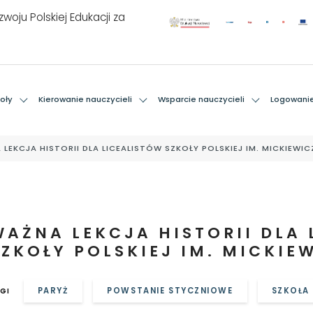
woju Polskiej Edukacji za
oły
Kierowanie nauczycieli
Wsparcie nauczycieli
Logowani
 LEKCJA HISTORII DLA LICEALISTÓW SZKOŁY POLSKIEJ IM. MICKIEWI
WAŻNA LEKCJA HISTORII DLA 
SZKOŁY POLSKIEJ IM. MICKIE
PARYŻ
POWSTANIE STYCZNIOWE
SZKOŁA
GI