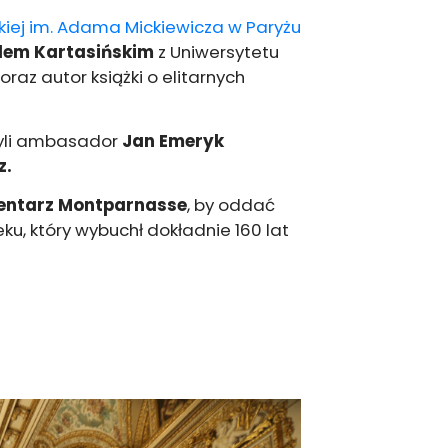
skiej im. Adama Mickiewicza w Paryżu
ilem
Kartasińskim
z Uniwersytetu
az autor książki o elitarnych
yli ambasador
Jan Emeryk
z.
ntarz Montparnasse
, by oddać
ku, który wybuchł dokładnie 160 lat