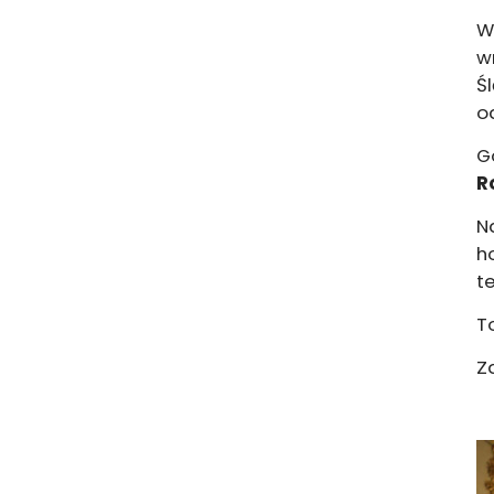
W
w
Ś
o
G
R
N
h
t
T
Zd