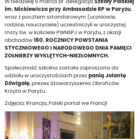
W niedzielę 5 marca br. delegacja
Szkoły Polskiej
im. Mickiewicza przy Ambasadzie RP w Paryżu
,
wraz z pocztem sztandarowym (uczniowie,
rodzice, nauczyciele) uczestniczyli w uroczystej
mszy św. w kościele PWNSPJ w Paryżu, z okazji
obchodów
160. ROCZNICY POWSTANIA
STYCZNIOWEGO I NARODOWEGO DNIA PAMIĘCI
ŻOŁNIERZY WYKLĘTYCH-NIEZŁOMNYCH.
Społeczność szkolna została zaproszona do
udziału w uroczystościach przez
panią Jolantę
Dźwigałę
, prezes Stowarzyszenia Obrońców
Krzyża w Paryżu.
Zdjęcia: iFrancja, Polski portal we Francji