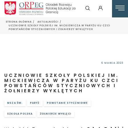
Ośrodek Rozwoju
Polskiej Edukacji za
Granicą
STRONA GŁÓWNA
AKTUALNOŚCI
UCZNIOWIE SZKOŁY POLSKIEJ IM. MICKIEWICZA W PARYŻU KU CZCI
POWSTAŃCÓW STYCZNIOWYCH I ŻOŁNIERZY WYKLĘTYCH
6 MARCA 2023
UCZNIOWIE SZKOŁY POLSKIEJ IM.
MICKIEWICZA W PARYŻU KU CZCI
POWSTAŃCÓW STYCZNIOWYCH I
ŻOŁNIERZY WYKLĘTYCH
MSZA ŚW.
PARYŻ
POWSTANIE STYCZNIOWE
SZKOŁA POLSKA
ŻOŁNIERZE WYKLĘCI