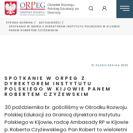
Ośrodek Rozwoju
Polskiej Edukacji za
Granicą
STRONA GŁÓWNA
AKTUALNOŚCI
SPOTKANIE W ORPEG Z DYREKTOREM INSTYTUTU POLSKIEGO W KIJOWIE
PANEM ROBERTEM CZYŻEWSKIM
31 PAŹDZIERNIKA 2023
SPOTKANIE W ORPEG Z
DYREKTOREM INSTYTUTU
POLSKIEGO W KIJOWIE PANEM
ROBERTEM CZYŻEWSKIM
30 października br. gościliśmy w Ośrodku Rozwoju
Polskiej Edukacji za Granicą dyrektora Instytutu
Polskiego w Kijowie, radcę Ambasady RP w Kijowie
p. Roberta Czyżewskiego. Pan Robert to wieloletni