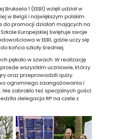
j Bruksela 1 (EEB1) wzięli udział w
iej w Belgii i największym polskim
ja do promocji działań mających na
 Szkole Europejskiej świętuje swoje
rodowościowa w EEB1, gdzie uczy się
do końca szkoły średniej.
ych pękało w szwach. W realizację
przede wszystkim uczniowie, którzy
ry oraz przeprowadzili quizy.
ctwo ogromnego zaangażowania i
. Nie zabrakło też specjalnych gości
iedziła delegacja RP na czele z