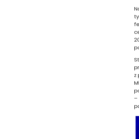
Na
t
f
c
2
p
S
p
z
M
p
–
p