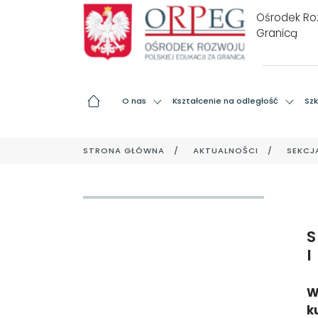
Ośrodek Roz
Granicą
O nas
Kształcenie na odległość
Szk
STRONA GŁÓWNA
AKTUALNOŚCI
SEKCJ
I
W
k