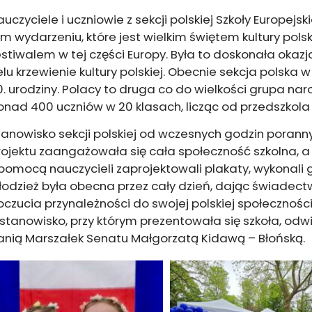
uczyciele i uczniowie z sekcji polskiej Szkoły Europejskie
ym wydarzeniu, które jest wielkim świętem kultury polsk
estiwalem w tej części Europy. Była to doskonała okaz
elu krzewienie kultury polskiej. Obecnie sekcja polska w
0. urodziny. Polacy to druga co do wielkości grupa na
onad 400 uczniów w 20 klasach, licząc od przedszkola 
tanowisko sekcji polskiej od wczesnych godzin porann
rojektu zaangażowała się cała społeczność szkolna, a 
 pomocą nauczycieli zaprojektowali plakaty, wykonali g
łodzież była obecna przez cały dzień, dając świade
oczucia przynależności do swojej polskiej społeczności
 stanowisko, przy którym prezentowała się szkoła, odw
anią Marszałek Senatu Małgorzatą Kidawą – Błońską.