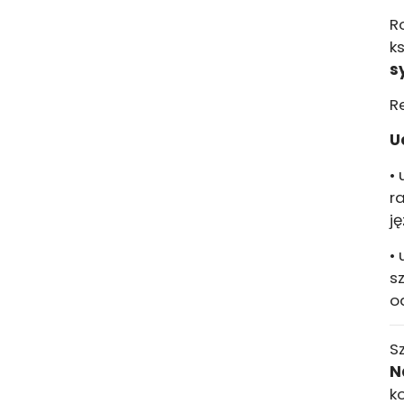
R
k
s
R
U
•
r
ję
•
s
o
S
N
k