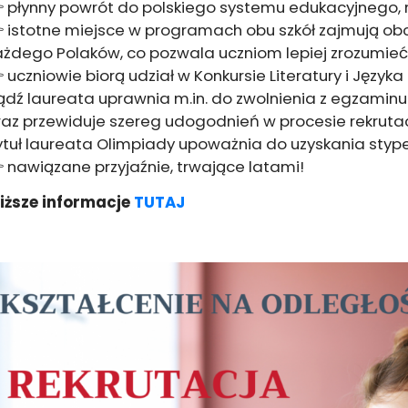
 płynny powrót do polskiego systemu edukacyjnego, n
 istotne miejsce w programach obu szkół zajmują obch
ażdego Polaków, co pozwala uczniom lepiej zrozumie
 uczniowie biorą udział w Konkursie Literatury i Języka 
ądź laureata uprawnia m.in. do zwolnienia z egzaminu
raz przewiduje szereg udogodnień w procesie rekruta
ytuł laureata Olimpiady upoważnia do uzyskania stypen
 nawiązane przyjaźnie, trwające latami!
liższe informacje
TUTAJ