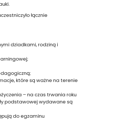
uki.
czestniczyło łącznie
nymi dziadkami, rodziną i
arningowej;
edagogiczną;
macje, które są ważne na terenie
życzenia – na czas trwania roku
zkoły podstawowej wydawane są
tępują do egzaminu