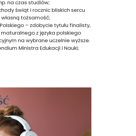
p. na czas studiów;
ody świąt i rocznic bliskich sercu
ć własną tożsamość;
Polskiego – zdobycie tytułu finalisty,
 maturalnego z języka polskiego
cyjnym na wybrane uczelnie wyższe.
dium Ministra Edukacji i Nauki;