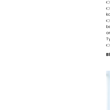


k
👉
b
o
T

B