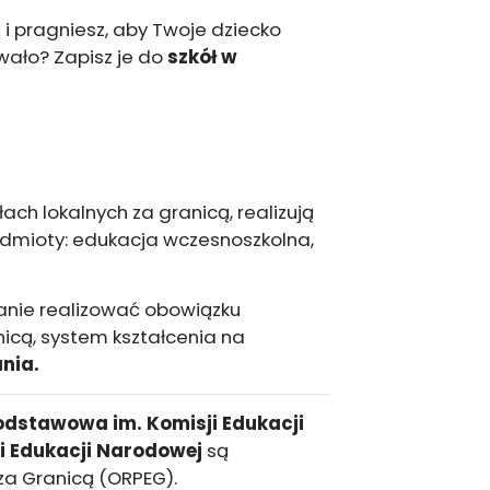
 i pragniesz, aby Twoje dziecko
iwało? Zapisz je do
szkół w
ach lokalnych za granicą, realizują
dmioty: edukacja wczesnoszkolna,
tanie realizować obowiązku
icą, system kształcenia na
nia.
odstawowa im. Komisji Edukacji
i Edukacji Narodowej
są
za Granicą (ORPEG).