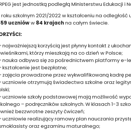
RPEG jest jednostką podległą Ministerstwu Edukacji i Na
 roku szkolnym 2021/2022 w kształceniu na odległość u
459
uczniów
w
84 krajach
na całym świecie.
ORZYŚCI:
 najważniejszą korzyścią jest płynny kontakt z ukocha
ówieśnikami, którzy mieszkają na co dzień w Polsce;
 nauka odbywa się za pośrednictwem platformy e-le
 kształcenie jest bezpłatne;
 zajęcia prowadzone przez wykwalifikowaną kadrę p
 uczniowie otrzymują świadectwa szkolne oraz legity
lski;
 uczniowie szkoły podstawowej mają możliwość wypo
zkolnego – podręczników szkolnych. W klasach 1-3 s
ównież bezzwrotne zeszyty ćwiczeń;
 uczniowie realizujący ramowy plan nauczania przys
smoklasisty oraz egzaminu maturalnego;