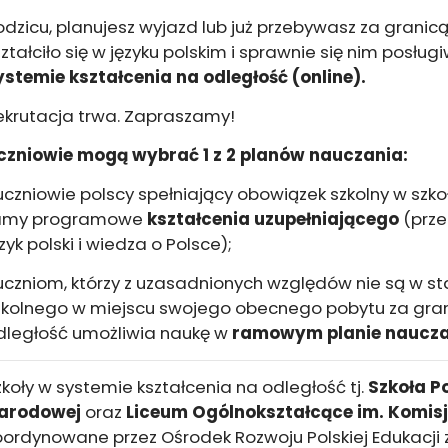
odzicu, planujesz wyjazd lub już przebywasz za granicą
ształciło się w języku polskim i sprawnie się nim posług
ystemie kształcenia na odległość (online).
ekrutacja trwa. Zapraszamy!
czniowie mogą wybrać 1 z 2 planów nauczania:
 uczniowie polscy spełniający obowiązek szkolny w szkoł
amy programowe
kształcenia
uzupełniającego
(prze
zyk polski i wiedza o Polsce);
 uczniom, którzy z uzasadnionych względów nie są w s
zkolnego w miejscu swojego obecnego pobytu za gran
dległość umożliwia naukę w
ramowym planie naucza
zkoły w systemie kształcenia na odległość tj.
Szkoła P
arodowej
oraz
Liceum Ogólnokształcące im. Komisj
oordynowane przez Ośrodek Rozwoju Polskiej Edukacji 