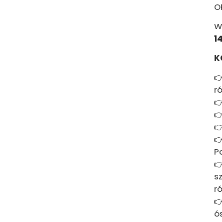
O
W
1
K

r




Po

s
r

ó