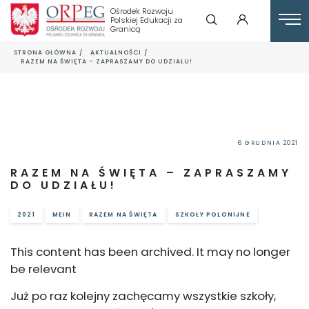
Ośrodek Rozwoju
Polskiej Edukacji za
Granicą
STRONA GŁÓWNA
AKTUALNOŚCI
RAZEM NA ŚWIĘTA – ZAPRASZAMY DO UDZIAŁU!
6 GRUDNIA 2021
RAZEM NA ŚWIĘTA – ZAPRASZAMY
DO UDZIAŁU!
2021
MEIN
RAZEM NA ŚWIĘTA
SZKOŁY POLONIJNE
This content has been archived. It may no longer
be relevant
Już po raz kolejny zachęcamy wszystkie szkoły,