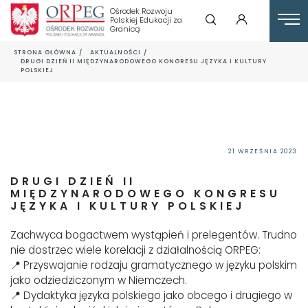
Ośrodek Rozwoju
Polskiej Edukacji za
Granicą
STRONA GŁÓWNA
AKTUALNOŚCI
DRUGI DZIEŃ II MIĘDZYNARODOWEGO KONGRESU JĘZYKA I KULTURY
POLSKIEJ
21 WRZEŚNIA 2023
DRUGI DZIEŃ II
MIĘDZYNARODOWEGO KONGRESU
JĘZYKA I KULTURY POLSKIEJ
Zachwyca bogactwem wystąpień i prelegentów. Trudno
nie dostrzec wiele korelacji z działalnością ORPEG:
📍 Przyswajanie rodzaju gramatycznego w języku polskim
jako odziedziczonym w Niemczech.
📍 Dydaktyka języka polskiego jako obcego i drugiego w