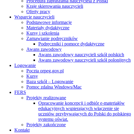
Procedura zapraszania nauczyciela z Polski
Kraje skierowania nauczycieli
Oferty pracy
Wsparcie nauczycieli
Podstawowe informacje
Materiały dydaktyczne
Kursy i szkolenia
Zamawianie podręczników
Podręczniki i pomoce dydaktyczne
Awans zawodowy
Awans zawodowy nauczycieli szkół polskich
Awans zawodowy nauczycieli szkół polonijnych
Logowanie
Poczta orpeg.gov.pl
Kursy
Baza szkół – Logowanie
Pomoc zdalna Windows/Mac
FERS
Projekty realizowane
Opracowanie koncepcji i odbiór e-materiałów
edukacyjnych wspierających włączenie się
uczniów przybywających do Polski do polskiego
systemu oświat.
Projekty zakończone
Kontakt