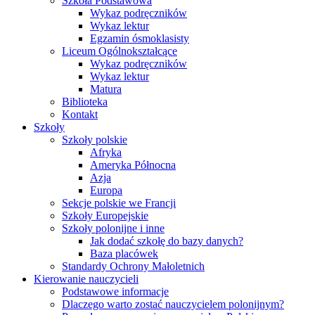
Szkoła Podstawowa
Wykaz podręczników
Wykaz lektur
Egzamin ósmoklasisty
Liceum Ogólnokształcące
Wykaz podręczników
Wykaz lektur
Matura
Biblioteka
Kontakt
Szkoły
Szkoły polskie
Afryka
Ameryka Północna
Azja
Europa
Sekcje polskie we Francji
Szkoły Europejskie
Szkoły polonijne i inne
Jak dodać szkołę do bazy danych?
Baza placówek
Standardy Ochrony Małoletnich
Kierowanie nauczycieli
Podstawowe informacje
Dlaczego warto zostać nauczycielem polonijnym?