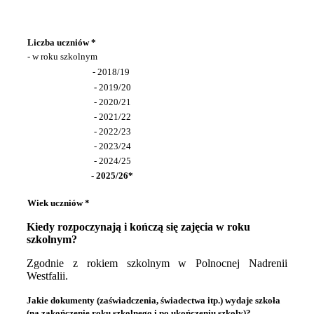
Liczba uczniów *
- w roku szkolnym
- 2018/19
-
2019/20
- 2020/21
- 2021/22
- 2022/23
- 2023/24
- 2024/25
- 2025/26*
Wiek uczniów *
Kiedy rozpoczynają i kończą się zajęcia w roku
szkolnym?
Zgodnie z rokiem szkolnym w Polnocnej Nadrenii
Westfalii.
Jakie dokumenty (zaświadczenia, świadectwa itp.) wydaje szkoła
(na zakończenie roku szkolnego i po ukończeniu szkoły)?