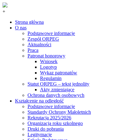
+
Strona główna
O nas
Podstawowe informacje
Zespół ORPEG
Aktualności
Praca
Patronat honorowy
Wniosek
Logotyp
Wykaz patronatów
Regulamin
Statut ORPEG – tekst jednolity
Akty zmieniające
Ochrona danych osobowych
Kształcenie na odległość
Podstawowe informacje
Standardy Ochrony Małoletnich
Rekrutacja 2025/2026
Organizacja roku szkolnego
Druki do pobrania
Legitymacje