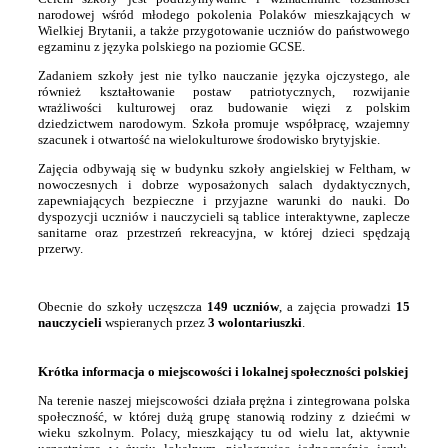
narodowej wśród młodego pokolenia Polaków mieszkających w
Wielkiej Brytanii, a także przygotowanie uczniów do państwowego
egzaminu z języka polskiego na poziomie GCSE.
Zadaniem szkoły jest nie tylko nauczanie języka ojczystego, ale
również kształtowanie postaw patriotycznych, rozwijanie
wrażliwości kulturowej oraz budowanie więzi z polskim
dziedzictwem narodowym. Szkoła promuje współpracę, wzajemny
szacunek i otwartość na wielokulturowe środowisko brytyjskie.
Zajęcia odbywają się w budynku szkoły angielskiej w Feltham, w
nowoczesnych i dobrze wyposażonych salach dydaktycznych,
zapewniających bezpieczne i przyjazne warunki do nauki. Do
dyspozycji uczniów i nauczycieli są tablice interaktywne, zaplecze
sanitarne oraz przestrzeń rekreacyjna, w której dzieci spędzają
przerwy.
Obecnie do szkoły uczęszcza
149 uczniów
, a zajęcia prowadzi
15
nauczycieli
wspieranych przez
3 wolontariuszki
.
Krótka informacja o miejscowości i lokalnej społeczności polskiej
Na terenie naszej miejscowości działa prężna i zintegrowana polska
społeczność, w której dużą grupę stanowią rodziny z dziećmi w
wieku szkolnym. Polacy, mieszkający tu od wielu lat, aktywnie