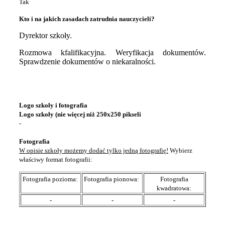
Tak
Kto i na jakich zasadach zatrudnia nauczycieli?
Dyrektor szkoły.
Rozmowa kfalifikacyjna. Weryfikacja dokumentów.
Sprawdzenie dokumentów o niekaralności.
Logo szkoły i fotografia
Logo szkoły (nie więcej niż 250x250 pikseli
-
Fotografia
W opisie szkoły możemy dodać tylko jedną fotografię!
Wybierz
właściwy format fotografii:
Fotografia pozioma:
Fotografia pionowa:
Fotografia
kwadratowa:
-
-
-