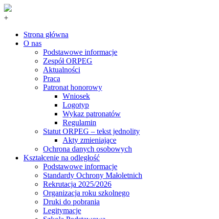
+
Strona główna
O nas
Podstawowe informacje
Zespół ORPEG
Aktualności
Praca
Patronat honorowy
Wniosek
Logotyp
Wykaz patronatów
Regulamin
Statut ORPEG – tekst jednolity
Akty zmieniające
Ochrona danych osobowych
Kształcenie na odległość
Podstawowe informacje
Standardy Ochrony Małoletnich
Rekrutacja 2025/2026
Organizacja roku szkolnego
Druki do pobrania
Legitymacje