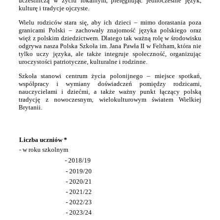
uczestniczą w życiu lokalnym, pielęgnując jednocześnie język,
kulturę i tradycje ojczyste.
Wielu rodziców stara się, aby ich dzieci – mimo dorastania poza
granicami Polski – zachowały znajomość języka polskiego oraz
więź z polskim dziedzictwem. Dlatego tak ważną rolę w środowisku
odgrywa nasza Polska Szkoła im. Jana Pawła II w Feltham, która nie
tylko uczy języka, ale także integruje społeczność, organizując
uroczystości patriotyczne, kulturalne i rodzinne.
Szkoła stanowi centrum życia polonijnego – miejsce spotkań,
współpracy i wymiany doświadczeń pomiędzy rodzicami,
nauczycielami i dziećmi, a także ważny punkt łączący polską
tradycję z nowoczesnym, wielokulturowym światem Wielkiej
Brytanii.
Liczba uczniów *
- w roku szkolnym
- 2018/19
-
2019/20
- 2020/21
- 2021/22
- 2022/23
- 2023/24