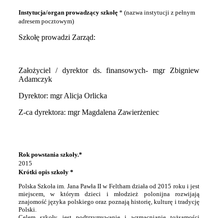
Instytucja/organ prowadzący szkołę
* (nazwa instytucji z pełnym
adresem pocztowym)
Szkołę prowadzi Zarząd:
Założyciel / dyrektor ds. finansowych- mgr Zbigniew
Adamczyk
Dyrektor: mgr Alicja Orlicka
Z-ca dyrektora: mgr Magdalena Zawierżeniec
Rok powstania szkoły.*
2015
Krótki opis szkoły *
Polska Szkoła im. Jana Pawła II w Feltham działa od 2015 roku i jest
miejscem, w którym dzieci i młodzież polonijna rozwijają
znajomość języka polskiego oraz poznają historię, kulturę i tradycję
Polski.
Celem szkoły jest podtrzymywanie i wzmacnianie tożsamości