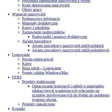
Procedura zapraszania nauczyciela z Polski
Kraje skierowania nauczycieli
Oferty pracy
Wsparcie nauczycieli
Podstawowe informacje
Materiały dydaktyczne
Kursy i szkolenia
Zamawianie podręczników
Podręczniki i pomoce dydaktyczne
Awans zawodowy
Awans zawodowy nauczycieli szkół polskich
Awans zawodowy nauczycieli szkół polonijnych
Logowanie
Poczta orpeg.gov.pl
Kursy
Baza szkół – Logowanie
Pomoc zdalna Windows/Mac
FERS
Projekty realizowane
Opracowanie koncepcji i odbiór e-materiałów
edukacyjnych wspierających włączenie się
uczniów przybywających do Polski do polskiego
systemu oświat.
Projekty zakończone
Kontakt