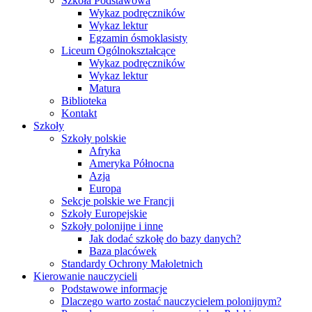
Szkoła Podstawowa
Wykaz podręczników
Wykaz lektur
Egzamin ósmoklasisty
Liceum Ogólnokształcące
Wykaz podręczników
Wykaz lektur
Matura
Biblioteka
Kontakt
Szkoły
Szkoły polskie
Afryka
Ameryka Północna
Azja
Europa
Sekcje polskie we Francji
Szkoły Europejskie
Szkoły polonijne i inne
Jak dodać szkołę do bazy danych?
Baza placówek
Standardy Ochrony Małoletnich
Kierowanie nauczycieli
Podstawowe informacje
Dlaczego warto zostać nauczycielem polonijnym?