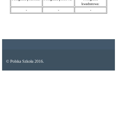
kwadratowa:
-
-
-
© Polska Szkoła 2016.