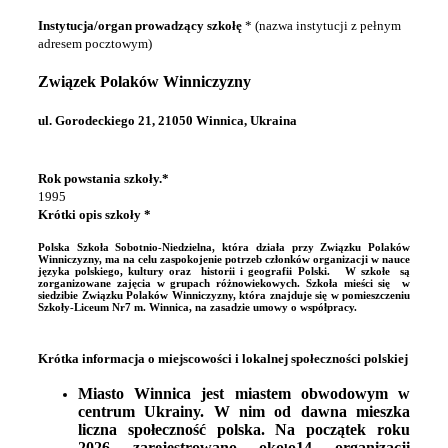
Instytucja/organ prowadzący szkołę
* (nazwa instytucji z pełnym
adresem pocztowym)
Zwi
ą
zek
Polak
ó
w
Winniczyzny
ul. Gorodeckiego 21, 21050 Winnica, Ukraina
Rok powstania szkoły.*
1995
Krótki opis szkoły *
Polska
Szkoła Sobotnio-Niedzielna, która działa przy Związku Polaków
Winniczyzny,
ma na celu zaspokojenie potrzeb członków
organizacji w nauce
języka polskiego, kultury oraz historii i geografii Polski.
W szkołe są
zorganizowane zajęcia w grupach różnowiekowych.
Szkoła mieści się w
siedzibie Związku Polaków Winniczyzny, która znajduje się w pomieszczeniu
Szkoły-Liceum Nr7 m. Winnica, na zasadzie umowy o współpracy.
Krótka informacja o miejscowości i lokalnej społeczności polskiej
Miasto Winnica jest miastem obwodowym w
centrum Ukrainy. W nim od dawna mieszka
liczna społeczność polska. Na początek roku
2026 zarejestrowano oko
o14 organizacji