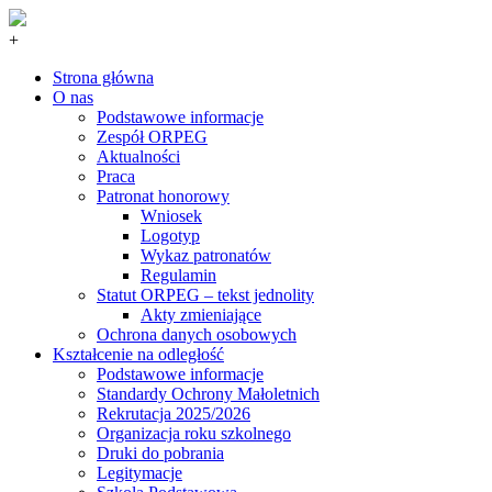
+
Strona główna
O nas
Podstawowe informacje
Zespół ORPEG
Aktualności
Praca
Patronat honorowy
Wniosek
Logotyp
Wykaz patronatów
Regulamin
Statut ORPEG – tekst jednolity
Akty zmieniające
Ochrona danych osobowych
Kształcenie na odległość
Podstawowe informacje
Standardy Ochrony Małoletnich
Rekrutacja 2025/2026
Organizacja roku szkolnego
Druki do pobrania
Legitymacje