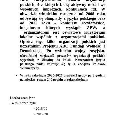
ł
polskich, 4 z których biorą aktywny udzial we
wspólnych imprezach, konkursach itd. W
obwodzie winnickim corocznie od 2008 roku
odbywają się olimpiady z języka polskiego oraz
od 2011 roku - konkursy recytatorskie,
inicjatorem których wystąpił ZPW, a
organizatorem jest oświatowe Kuratorium
lokalne wspólnie z organizacjami polskimi.
Oprócz tego kilka organizacji polskich jest
uczestnikim Projektu ABC Fundaji Wolność i
Demokracja. Po wybuchu wojny rosyjsko-
u
kraińskiej większość prezesów organizacji polskich
wyjechało z Ukrainy do Polski. Nauczaniem języka
polskiego nadal zajmuje się tylko Związek Polaków
Winniczyzny.
W roku szkolnym 2025-2026 pracuje 3 grupy po 8 godzin
na miesiąc, razem 240 godzin w roku szkolnym
Liczba uczniów *
- w roku szkolnym
- 2018/19
-
2019/20