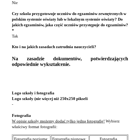
Nie
Czy szkoła przygotowuje uczniów do egzaminów zewnętrznych w
polskim systemie oświaty lub w lokalnym systemie oświaty? Do
jakich egzaminów, jaka część uczniów przystępuje do egzaminów?
*
Tak
Kto i na jakich zasadach zatrudnia nauczycieli?
Na zasadzie dokumentów, potwierdzających
odpowiednie wykształcenie.
Logo szkoły i fotografia
Logo szkoły (nie więcej niż 250x250 pikseli
-
Fotografia
W opisie szkoły możemy dodać tylko jedną fotografię!
Wybierz
właściwy format fotografii:
Fotografia pozioma:
Fotografia pionowa:
Fotografia