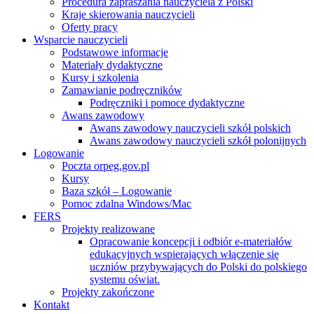
Procedura zapraszania nauczyciela z Polski
Kraje skierowania nauczycieli
Oferty pracy
Wsparcie nauczycieli
Podstawowe informacje
Materiały dydaktyczne
Kursy i szkolenia
Zamawianie podręczników
Podręczniki i pomoce dydaktyczne
Awans zawodowy
Awans zawodowy nauczycieli szkół polskich
Awans zawodowy nauczycieli szkół polonijnych
Logowanie
Poczta orpeg.gov.pl
Kursy
Baza szkół – Logowanie
Pomoc zdalna Windows/Mac
FERS
Projekty realizowane
Opracowanie koncepcji i odbiór e-materiałów
edukacyjnych wspierających włączenie się
uczniów przybywających do Polski do polskiego
systemu oświat.
Projekty zakończone
Kontakt