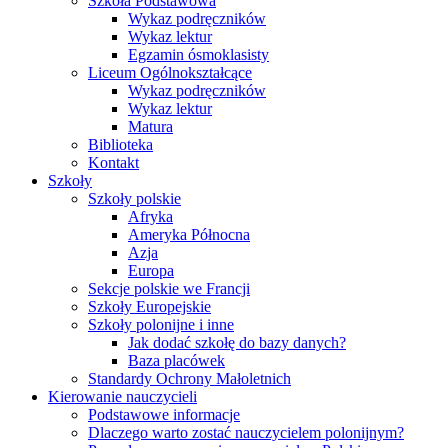
Szkoła Podstawowa
Wykaz podręczników
Wykaz lektur
Egzamin ósmoklasisty
Liceum Ogólnokształcące
Wykaz podręczników
Wykaz lektur
Matura
Biblioteka
Kontakt
Szkoły
Szkoły polskie
Afryka
Ameryka Północna
Azja
Europa
Sekcje polskie we Francji
Szkoły Europejskie
Szkoły polonijne i inne
Jak dodać szkołę do bazy danych?
Baza placówek
Standardy Ochrony Małoletnich
Kierowanie nauczycieli
Podstawowe informacje
Dlaczego warto zostać nauczycielem polonijnym?