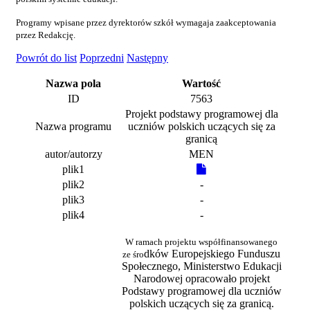
Programy wpisane przez dyrektorów szkół wymagaja zaakceptowania
przez Redakcję.
Powrót do list
Poprzedni
Następny
Nazwa pola
Wartość
ID
7563
Projekt podstawy programowej dla
Nazwa programu
uczniów polskich uczących się za
granicą
autor/autorzy
MEN
plik1
plik2
-
plik3
-
plik4
-
W ramach projektu współfinansowanego
dków Europejskiego Funduszu
ze śro
Społecznego, Ministerstwo Edukacji
Narodowej opracowało projekt
Podstawy programowej dla uczniów
polskich uczących się za granicą.