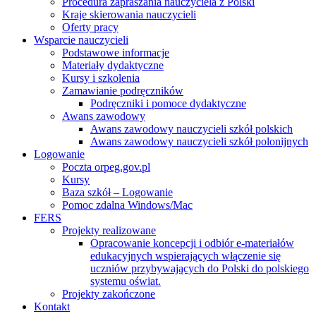
Procedura zapraszania nauczyciela z Polski
Kraje skierowania nauczycieli
Oferty pracy
Wsparcie nauczycieli
Podstawowe informacje
Materiały dydaktyczne
Kursy i szkolenia
Zamawianie podręczników
Podręczniki i pomoce dydaktyczne
Awans zawodowy
Awans zawodowy nauczycieli szkół polskich
Awans zawodowy nauczycieli szkół polonijnych
Logowanie
Poczta orpeg.gov.pl
Kursy
Baza szkół – Logowanie
Pomoc zdalna Windows/Mac
FERS
Projekty realizowane
Opracowanie koncepcji i odbiór e-materiałów
edukacyjnych wspierających włączenie się
uczniów przybywających do Polski do polskiego
systemu oświat.
Projekty zakończone
Kontakt