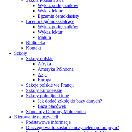
Szkoła Podstawowa
Wykaz podręczników
Wykaz lektur
Egzamin ósmoklasisty
Liceum Ogólnokształcące
Wykaz podręczników
Wykaz lektur
Matura
Biblioteka
Kontakt
Szkoły
Szkoły polskie
Afryka
Ameryka Północna
Azja
Europa
Sekcje polskie we Francji
Szkoły Europejskie
Szkoły polonijne i inne
Jak dodać szkołę do bazy danych?
Baza placówek
Standardy Ochrony Małoletnich
Kierowanie nauczycieli
Podstawowe informacje
Dlaczego warto zostać nauczycielem polonijnym?