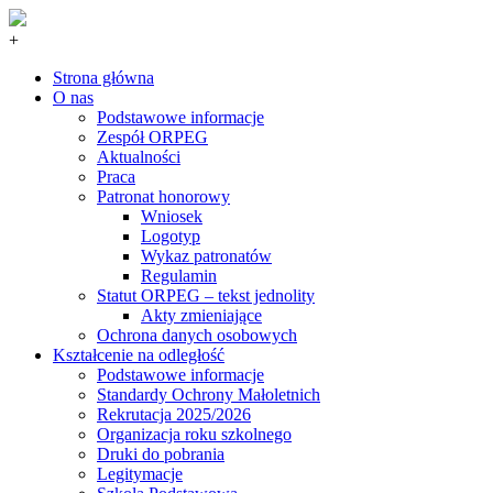
+
Strona główna
O nas
Podstawowe informacje
Zespół ORPEG
Aktualności
Praca
Patronat honorowy
Wniosek
Logotyp
Wykaz patronatów
Regulamin
Statut ORPEG – tekst jednolity
Akty zmieniające
Ochrona danych osobowych
Kształcenie na odległość
Podstawowe informacje
Standardy Ochrony Małoletnich
Rekrutacja 2025/2026
Organizacja roku szkolnego
Druki do pobrania
Legitymacje