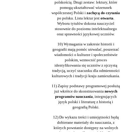
polskością. Drugi zestaw: lektury, które
pomogą ukształtować wizerunek
współczesnej Polski i
zachęcą do czytania
po polsku. Lista lektur jest
otwarta
.
Wyboru tytułów dokona nauczyciel
stosownie do poziomu intelektualnego
oraz sprawności językowej uczniów.
10) Wymagania w zakresie historii i
geografii mają pomóc utrwalać, poszerzać
wiadomości o kulturze i społeczeństwie
polskim, wzmocnić proces
identyfikowania się uczniów z ojczystą
tradycją, uczyć szacunku dla odmienności
kulturowych i tradycji kraju zamieszkania.
11) Zapisy podstawy programowej posłużą
już wkrótce do skonstruowania
nowych
programów nauczania
, integrujących
język polski i literaturę z historią i
geografią Polski.
12) Do wykazu treści i umiejętności będą
dobierane materiały do nauczania, z
których powstanie dostępny na wolnych