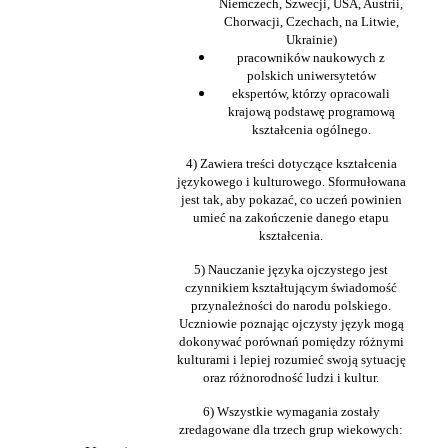
Niemczech, Szwecji, USA, Austrii,
Chorwacji, Czechach, na Litwie,
Ukrainie)
pracowników naukowych z
polskich uniwersytetów
ekspertów, którzy opracowali
krajową podstawę programową
kształcenia ogólnego.
4) Zawiera treści dotyczące kształcenia
językowego i kulturowego. Sformułowana
jest tak, aby pokazać, co uczeń powinien
umieć na zakończenie danego etapu
kształcenia.
5) Nauczanie języka ojczystego jest
czynnikiem kształtującym świadomość
przynależności do narodu polskiego.
Uczniowie poznając ojczysty język mogą
dokonywać porównań pomiędzy różnymi
kulturami i lepiej rozumieć swoją sytuację
oraz różnorodność ludzi i kultur.
6) Wszystkie wymagania zostały
zredagowane dla trzech grup wiekowych: