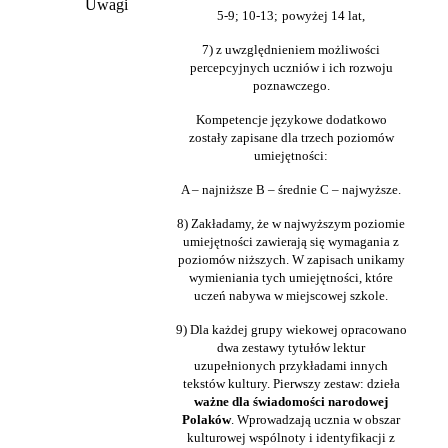
Uwagi
5-9; 10-13;
powyżej 14 lat,
7) z uwzględnieniem możliwości
percepcyjnych uczniów i ich rozwoju
poznawczego.
Kompetencje językowe dodatkowo
zostały zapisane dla trzech poziomów
umiejętności:
A – najniższe B – średnie C – najwyższe.
8) Zakładamy, że w najwyższym poziomie
umiejętności zawierają się wymagania z
poziomów niższych. W zapisach unikamy
wymieniania tych umiejętności, które
uczeń nabywa w miejscowej szkole.
9) Dla każdej grupy wiekowej opracowano
dwa zestawy tytułów lektur
uzupełnionych przykładami innych
tekstów kultury. Pierwszy zestaw: dzieła
ważne dla świadomości narodowej
Polaków
. Wprowadzają ucznia w obszar
kulturowej wspólnoty i identyfikacji z