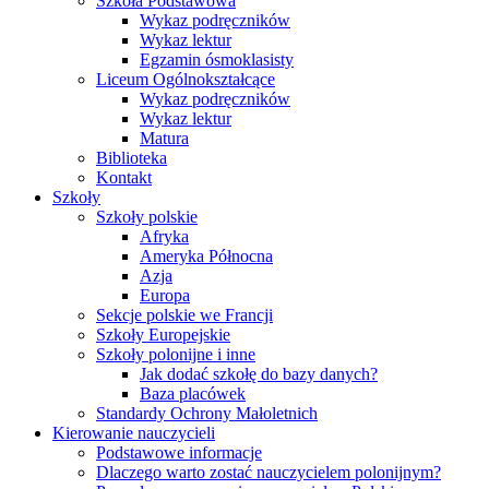
Szkoła Podstawowa
Wykaz podręczników
Wykaz lektur
Egzamin ósmoklasisty
Liceum Ogólnokształcące
Wykaz podręczników
Wykaz lektur
Matura
Biblioteka
Kontakt
Szkoły
Szkoły polskie
Afryka
Ameryka Północna
Azja
Europa
Sekcje polskie we Francji
Szkoły Europejskie
Szkoły polonijne i inne
Jak dodać szkołę do bazy danych?
Baza placówek
Standardy Ochrony Małoletnich
Kierowanie nauczycieli
Podstawowe informacje
Dlaczego warto zostać nauczycielem polonijnym?