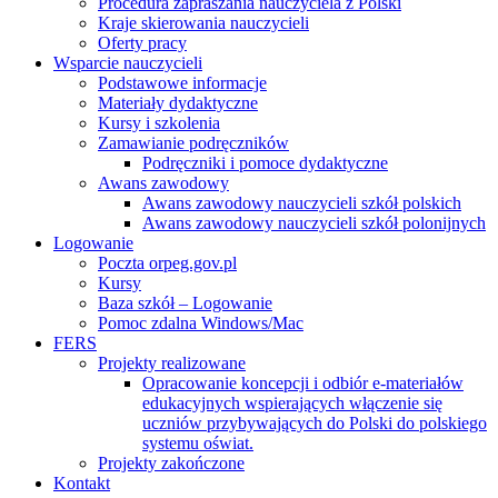
Procedura zapraszania nauczyciela z Polski
Kraje skierowania nauczycieli
Oferty pracy
Wsparcie nauczycieli
Podstawowe informacje
Materiały dydaktyczne
Kursy i szkolenia
Zamawianie podręczników
Podręczniki i pomoce dydaktyczne
Awans zawodowy
Awans zawodowy nauczycieli szkół polskich
Awans zawodowy nauczycieli szkół polonijnych
Logowanie
Poczta orpeg.gov.pl
Kursy
Baza szkół – Logowanie
Pomoc zdalna Windows/Mac
FERS
Projekty realizowane
Opracowanie koncepcji i odbiór e-materiałów
edukacyjnych wspierających włączenie się
uczniów przybywających do Polski do polskiego
systemu oświat.
Projekty zakończone
Kontakt