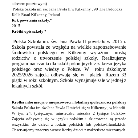
adresem pocztowym)
Polska Szkoła im. św. Jana Pawła II w Kilkenny , 90 The Paddocks
Kells Road Kilkenny, Ireland
Rok powstania szkoły.*
2015
Krótki opis szkoły *
Polska Szkoła im. św. Jana Pawła II powstało w 2015 r.
Szkoła powstała ze względu na wielkie zapotrzebowanie
środowiska polskiego w Kilkenny wyrażone prosbą
rodziców o utworzenie polskiej szkoły. Realizujemy
program nauczania dla szkół polonijnych z zakresu języka
polskiego oraz wiedzy o Polsce. W roku dzkolnym
2025/2026 zajęcia odbywają się w piątek. Razem 33
piątki w roku szkolnym. Szkoła wynajmuje sale w jednej z
lokalnych szkół.
Krótka informacja o miejscowości i lokalnej społeczności polskiej
Szkoła Polska im. św.Jana Pawła II mieści się w Kilkenny , w Irlandii.
W tym 24. tysięcznym miasteczku mieszka 2 tysiące Polaków.
Zajęcia odbywają się w języku polskim i skierowane są przede
wszystkim do dzieci z rodzin polskich lub polsko-irlandzkich.
Obserwujemy znaczny wzrost liczby dzieci z małżeństw mieszanych.