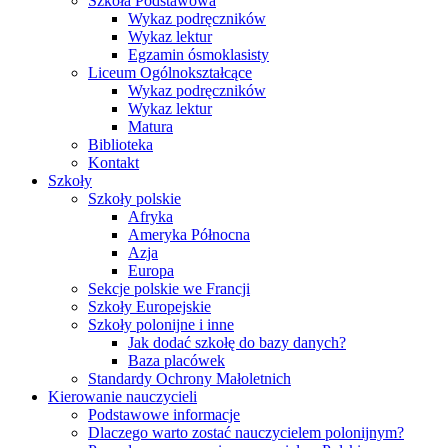
Szkoła Podstawowa
Wykaz podręczników
Wykaz lektur
Egzamin ósmoklasisty
Liceum Ogólnokształcące
Wykaz podręczników
Wykaz lektur
Matura
Biblioteka
Kontakt
Szkoły
Szkoły polskie
Afryka
Ameryka Północna
Azja
Europa
Sekcje polskie we Francji
Szkoły Europejskie
Szkoły polonijne i inne
Jak dodać szkołę do bazy danych?
Baza placówek
Standardy Ochrony Małoletnich
Kierowanie nauczycieli
Podstawowe informacje
Dlaczego warto zostać nauczycielem polonijnym?