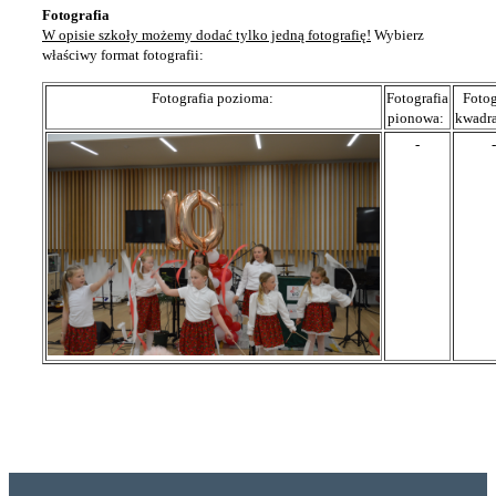
Fotografia
W opisie szkoły możemy dodać tylko jedną fotografię!
Wybierz
właściwy format fotografii:
Fotografia pozioma:
Fotografia
Fotog
pionowa:
kwadr
-
-