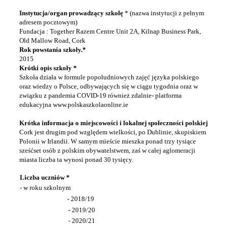
Instytucja/organ prowadzący szkołę
* (nazwa instytucji z pełnym
adresem pocztowym)
Fundacja : Together Razem Centre Unit 2A, Kilnap Business Park,
Old Mallow Road, Cork
Rok powstania szkoły.*
2015
Krótki opis szkoły *
Szkoła działa w formule popołudniowych zajęć języka polskiego
oraz wiedzy o Polsce, odbywających się w ciągu tygodnia oraz w
związku z pandemia COVID-19 również zdalnie- platforma
edukacyjna www.polskaszkolaonline.ie
Krótka informacja o miejscowości i lokalnej społeczności polskiej
Cork jest drugim pod względem wielkości, po Dublinie, skupiskiem
Polonii w Irlandii. W samym mieście mieszka ponad trzy tysiące
sześćset osób z polskim obywatelstwem, zaś w całej aglomeracji
miasta liczba ta wynosi ponad 30 tysięcy.
Liczba uczniów *
- w roku szkolnym
- 2018/19
-
2019/20
- 2020/21