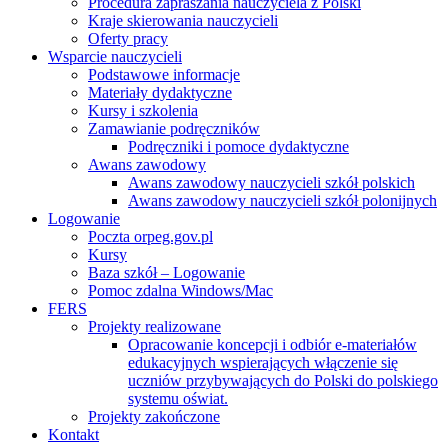
Procedura zapraszania nauczyciela z Polski
Kraje skierowania nauczycieli
Oferty pracy
Wsparcie nauczycieli
Podstawowe informacje
Materiały dydaktyczne
Kursy i szkolenia
Zamawianie podręczników
Podręczniki i pomoce dydaktyczne
Awans zawodowy
Awans zawodowy nauczycieli szkół polskich
Awans zawodowy nauczycieli szkół polonijnych
Logowanie
Poczta orpeg.gov.pl
Kursy
Baza szkół – Logowanie
Pomoc zdalna Windows/Mac
FERS
Projekty realizowane
Opracowanie koncepcji i odbiór e-materiałów
edukacyjnych wspierających włączenie się
uczniów przybywających do Polski do polskiego
systemu oświat.
Projekty zakończone
Kontakt