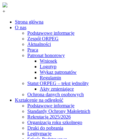
+
Strona główna
O nas
Podstawowe informacje
Zespół ORPEG
Aktualności
Praca
Patronat honorowy
Wniosek
Logotyp
Wykaz patronatów
Regulamin
Statut ORPEG – tekst jednolity
Akty zmieniające
Ochrona danych osobowych
Kształcenie na odległość
Podstawowe informacje
Standardy Ochrony Małoletnich
Rekrutacja 2025/2026
Organizacja roku szkolnego
Druki do pobrania
Legitymacje