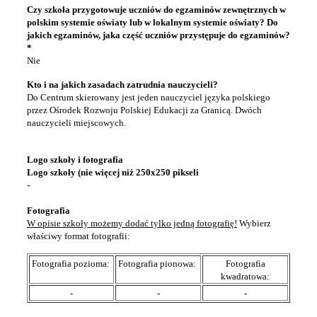
Czy szkoła przygotowuje uczniów do egzaminów zewnętrznych w
polskim systemie oświaty lub w lokalnym systemie oświaty? Do
jakich egzaminów, jaka część uczniów przystępuje do egzaminów?
*
Nie
Kto i na jakich zasadach zatrudnia nauczycieli?
Do Centrum skierowany jest jeden nauczyciel języka polskiego
przez Ośrodek Rozwoju Polskiej Edukacji za Granicą. Dwóch
nauczycieli miejscowych.
Logo szkoły i fotografia
Logo szkoły (nie więcej niż 250x250 pikseli
-
Fotografia
W opisie szkoły możemy dodać tylko jedną fotografię!
Wybierz
właściwy format fotografii:
Fotografia pozioma:
Fotografia pionowa:
Fotografia
kwadratowa:
-
-
-