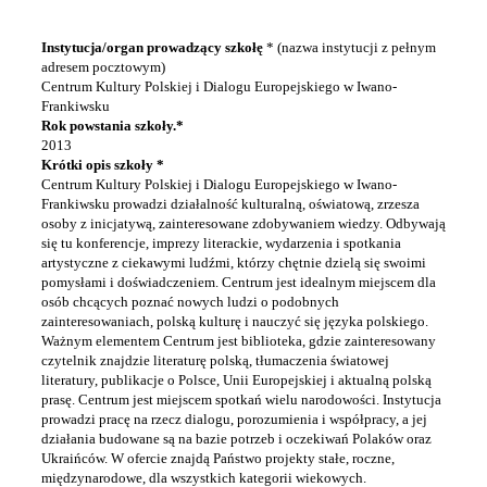
Instytucja/organ prowadzący szkołę
* (nazwa instytucji z pełnym
adresem pocztowym)
Centrum Kultury Polskiej i Dialogu Europejskiego w Iwano-
Frankiwsku
Rok powstania szkoły.*
2013
Krótki opis szkoły *
Centrum Kultury Polskiej i Dialogu Europejskiego w Iwano-
Frankiwsku prowadzi działalność kulturalną, oświatową, zrzesza
osoby z inicjatywą, zainteresowane zdobywaniem wiedzy. Odbywają
się tu konferencje, imprezy literackie, wydarzenia i spotkania
artystyczne z ciekawymi ludźmi, którzy chętnie dzielą się swoimi
pomysłami i doświadczeniem. Centrum jest idealnym miejscem dla
osób chcących poznać nowych ludzi o podobnych
zainteresowaniach, polską kulturę i nauczyć się języka polskiego.
Ważnym elementem Centrum jest biblioteka, gdzie zainteresowany
czytelnik znajdzie literaturę polską, tłumaczenia światowej
literatury, publikacje o Polsce, Unii Europejskiej i aktualną polską
prasę. Centrum jest miejscem spotkań wielu narodowości. Instytucja
prowadzi pracę na rzecz dialogu, porozumienia i współpracy, a jej
działania budowane są na bazie potrzeb i oczekiwań Polaków oraz
Ukraińców. W ofercie znajdą Państwo projekty stałe, roczne,
międzynarodowe, dla wszystkich kategorii wiekowych.