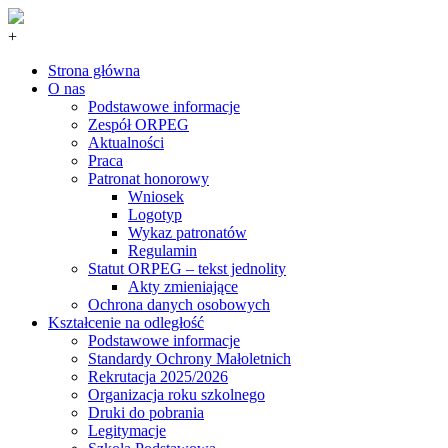
+
Strona główna
O nas
Podstawowe informacje
Zespół ORPEG
Aktualności
Praca
Patronat honorowy
Wniosek
Logotyp
Wykaz patronatów
Regulamin
Statut ORPEG – tekst jednolity
Akty zmieniające
Ochrona danych osobowych
Kształcenie na odległość
Podstawowe informacje
Standardy Ochrony Małoletnich
Rekrutacja 2025/2026
Organizacja roku szkolnego
Druki do pobrania
Legitymacje