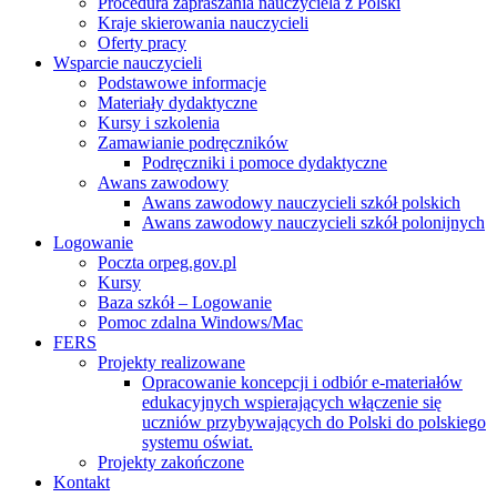
Procedura zapraszania nauczyciela z Polski
Kraje skierowania nauczycieli
Oferty pracy
Wsparcie nauczycieli
Podstawowe informacje
Materiały dydaktyczne
Kursy i szkolenia
Zamawianie podręczników
Podręczniki i pomoce dydaktyczne
Awans zawodowy
Awans zawodowy nauczycieli szkół polskich
Awans zawodowy nauczycieli szkół polonijnych
Logowanie
Poczta orpeg.gov.pl
Kursy
Baza szkół – Logowanie
Pomoc zdalna Windows/Mac
FERS
Projekty realizowane
Opracowanie koncepcji i odbiór e-materiałów
edukacyjnych wspierających włączenie się
uczniów przybywających do Polski do polskiego
systemu oświat.
Projekty zakończone
Kontakt