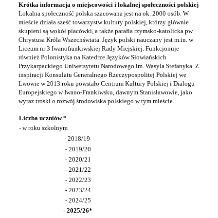
Krótka informacja o miejscowości i lokalnej społeczności polskiej
Lokalna społeczność polska szacowana jest na ok. 2000 osób. W
mieście działa
sześć towarzystw kultury polskiej, którzy głównie
skupieni są wokół placówki, a także
parafia rzymsko-katolicka pw.
Chrystusa Króla Wszechświata. Język polski nauczany jest m.in. w
Liceum nr 3 Iwanofrankiwskiej Rady Miejskiej. Funkcjonuje
również Polonistyka na Katedrze Języków Słowiańskich
Przykarpackiego Uniwersytetu Narodowego im. Wasyla Stefanyka. Z
inspiracji Konsulatu Generalnego Rzeczypospolitej Polskiej we
Lwowie w 2013 roku powstało Centrum Kultury Polskiej i Dialogu
Europejskiego w Iwano-Frankiwsku, dawnym Stanisławowie, jako
wyraz troski o rozwój środowiska polskiego w tym mieście.
Liczba uczniów *
- w roku szkolnym
- 2018/19
-
2019/20
- 2020/21
- 2021/22
- 2022/23
- 2023/24
- 2024/25
- 2025/26*