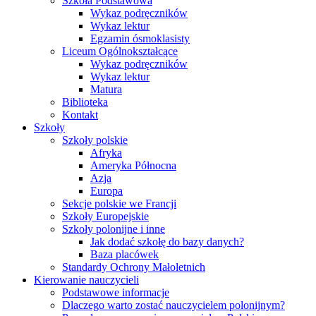
Szkoła Podstawowa
Wykaz podręczników
Wykaz lektur
Egzamin ósmoklasisty
Liceum Ogólnokształcące
Wykaz podręczników
Wykaz lektur
Matura
Biblioteka
Kontakt
Szkoły
Szkoły polskie
Afryka
Ameryka Północna
Azja
Europa
Sekcje polskie we Francji
Szkoły Europejskie
Szkoły polonijne i inne
Jak dodać szkołę do bazy danych?
Baza placówek
Standardy Ochrony Małoletnich
Kierowanie nauczycieli
Podstawowe informacje
Dlaczego warto zostać nauczycielem polonijnym?