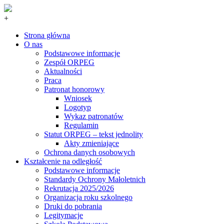
+
Strona główna
O nas
Podstawowe informacje
Zespół ORPEG
Aktualności
Praca
Patronat honorowy
Wniosek
Logotyp
Wykaz patronatów
Regulamin
Statut ORPEG – tekst jednolity
Akty zmieniające
Ochrona danych osobowych
Kształcenie na odległość
Podstawowe informacje
Standardy Ochrony Małoletnich
Rekrutacja 2025/2026
Organizacja roku szkolnego
Druki do pobrania
Legitymacje