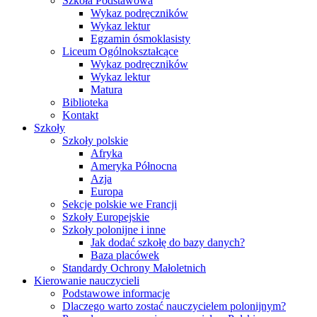
Szkoła Podstawowa
Wykaz podręczników
Wykaz lektur
Egzamin ósmoklasisty
Liceum Ogólnokształcące
Wykaz podręczników
Wykaz lektur
Matura
Biblioteka
Kontakt
Szkoły
Szkoły polskie
Afryka
Ameryka Północna
Azja
Europa
Sekcje polskie we Francji
Szkoły Europejskie
Szkoły polonijne i inne
Jak dodać szkołę do bazy danych?
Baza placówek
Standardy Ochrony Małoletnich
Kierowanie nauczycieli
Podstawowe informacje
Dlaczego warto zostać nauczycielem polonijnym?