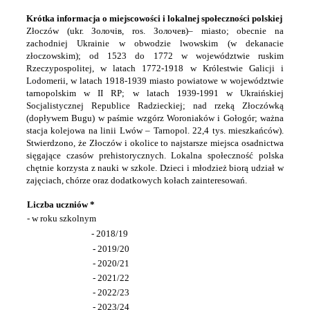
Krótka informacja o miejscowości i lokalnej społeczności polskiej
Złoczów (ukr. Золочів, ros. Золочев)– miasto; obecnie na
zachodniej Ukrainie w obwodzie lwowskim (w dekanacie
złoczowskim); od 1523 do 1772 w województwie ruskim
Rzeczypospolitej, w latach 1772-1918 w Królestwie Galicji i
Lodomerii, w latach 1918-1939 miasto powiatowe w województwie
tarnopolskim w II RP; w latach 1939-1991 w Ukraińskiej
Socjalistycznej Republice Radzieckiej; nad rzeką Złoczówką
(dopływem Bugu) w paśmie wzgórz Woroniaków i Gołogór; ważna
stacja kolejowa na linii Lwów – Tarnopol. 22,4 tys. mieszkańców).
Stwierdzono, że Złoczów i okolice to najstarsze miejsca osadnictwa
sięgające czasów prehistorycznych. Lokalna społeczność polska
chętnie korzysta z nauki w szkole. Dzieci i młodzież biorą udział w
zajęciach, chórze oraz dodatkowych kołach zainteresowań.
Liczba uczniów *
- w roku szkolnym
- 2018/19
-
2019/20
- 2020/21
- 2021/22
- 2022/23
- 2023/24