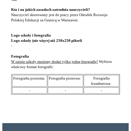
Kto i na jakich zasadach zatrudnia nauczycieli?
Nauczyciel skierowany jest do pracy przez Ośrodek Rozwoju
Polskiej Edukacji za Granicą w Warszawie.
Logo szkoły i fotografia
Logo szkoły (nie więcej niż 250x250 pikseli
-
Fotografia
W opisie szkoły możemy dodać tylko jedną fotografię!
Wybierz
właściwy format fotografii:
Fotografia pozioma:
Fotografia pionowa:
Fotografia
kwadratowa:
-
-
-