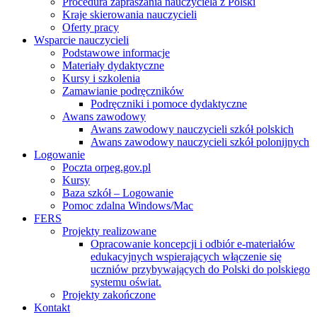
Procedura zapraszania nauczyciela z Polski
Kraje skierowania nauczycieli
Oferty pracy
Wsparcie nauczycieli
Podstawowe informacje
Materiały dydaktyczne
Kursy i szkolenia
Zamawianie podręczników
Podręczniki i pomoce dydaktyczne
Awans zawodowy
Awans zawodowy nauczycieli szkół polskich
Awans zawodowy nauczycieli szkół polonijnych
Logowanie
Poczta orpeg.gov.pl
Kursy
Baza szkół – Logowanie
Pomoc zdalna Windows/Mac
FERS
Projekty realizowane
Opracowanie koncepcji i odbiór e-materiałów
edukacyjnych wspierających włączenie się
uczniów przybywających do Polski do polskiego
systemu oświat.
Projekty zakończone
Kontakt