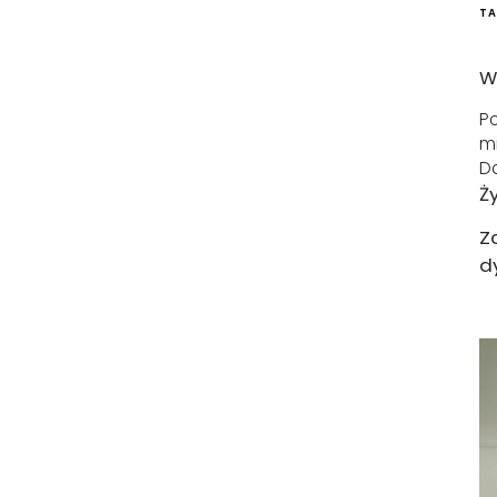
TA
W
Po
mi
Do
Ż
Z
d