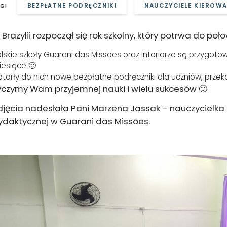
BEZPŁATNE PODRĘCZNIKI
NAUCZYCIELE KIEROWA
GI
 Brazylii rozpoczął się rok szkolny, który potrwa do poł
lskie szkoły Guarani das
Missões oraz Interiorze
są przygotow
esiące 🙂
tarły do nich nowe bezpłatne podręczniki dla uczniów, prze
yczymy Wam przyjemnej nauki i wielu sukcesów 🙂
djęcia nadesłała Pani Marzena Jassak – nauczycielka
ydaktycznej w Guarani das
Missões.