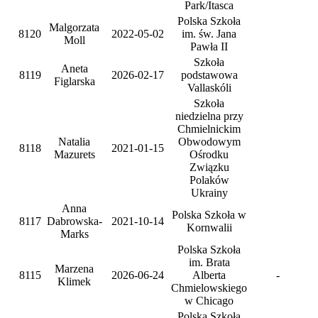
Park/Itasca
Polska Szkoła
Malgorzata
8120
2022-05-02
im. św. Jana
Moll
Pawła II
Szkoła
Aneta
8119
2026-02-17
podstawowa
Figlarska
Vallaskóli
Szkoła
niedzielna przy
Chmielnickim
Natalia
Obwodowym
8118
2021-01-15
Mazurets
Ośrodku
Związku
Polaków
Ukrainy
Anna
Polska Szkoła w
8117
Dabrowska-
2021-10-14
Kornwalii
Marks
Polska Szkoła
im. Brata
Marzena
8115
2026-06-24
Alberta
-
Klimek
Chmielowskiego
w Chicago
Polska Szkoła