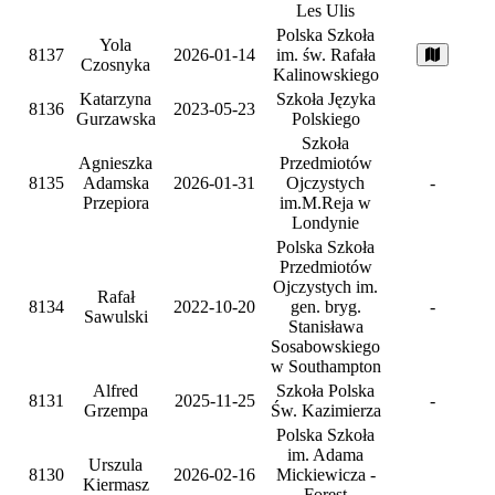
Les Ulis
Polska Szkoła
Yola
8137
2026-01-14
im. św. Rafała
Czosnyka
Kalinowskiego
Katarzyna
Szkoła Języka
8136
2023-05-23
Gurzawska
Polskiego
Szkoła
Agnieszka
Przedmiotów
8135
Adamska
2026-01-31
Ojczystych
-
Przepiora
im.M.Reja w
Londynie
Polska Szkoła
Przedmiotów
Ojczystych im.
Rafał
8134
2022-10-20
gen. bryg.
-
Sawulski
Stanisława
Sosabowskiego
w Southampton
Alfred
Szkoła Polska
8131
2025-11-25
-
Grzempa
Św. Kazimierza
Polska Szkoła
im. Adama
Urszula
8130
2026-02-16
Mickiewicza -
Kiermasz
Forest