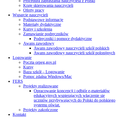
Procedura zapraszania nauczyciela z Polski
Kraje skierowania nauczycieli
Oferty pracy
Wsparcie nauczycieli
Podstawowe informacje
Materiały dydaktyczne
Kursy i szkolenia
Zamawianie podręczników
Podręczniki i pomoce dydaktyczne
Awans zawodowy
Awans zawodowy nauczycieli szkół polskich
Awans zawodowy nauczycieli szkół polonijnych
Logowanie
Poczta orpeg.gov.pl
Kursy
Baza szkół – Logowanie
Pomoc zdalna Windows/Mac
FERS
Projekty realizowane
Opracowanie koncepcji i odbiór e-materiałów
edukacyjnych wspierających włączenie się
uczniów przybywających do Polski do polskiego
systemu oświat.
Projekty zakończone
Kontakt