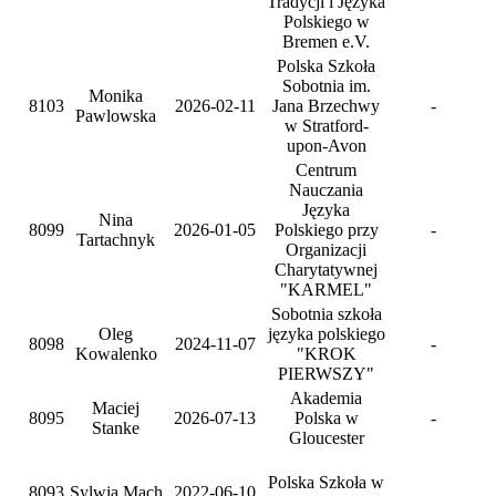
Tradycji i Języka
Polskiego w
Bremen e.V.
Polska Szkoła
Sobotnia im.
Monika
8103
2026-02-11
Jana Brzechwy
-
Pawlowska
w Stratford-
upon-Avon
Centrum
Nauczania
Języka
Nina
8099
2026-01-05
Polskiego przy
-
Tartachnyk
Organizacji
Charytatywnej
"KARMEL"
Sobotnia szkoła
Oleg
języka polskiego
8098
2024-11-07
-
Kowalenko
"KROK
PIERWSZY"
Akademia
Maciej
8095
2026-07-13
Polska w
-
Stanke
Gloucester
Polska Szkoła w
8093
Sylwia Mach
2022-06-10