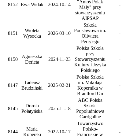
"Antoś Polak
8152
Ewa Widak
2024-10-14
-
Mały" przy
stowarzyszeniu
AIPSAP
Szkoła
Wioleta
Podstawowa im.
8151
2026-03-10
-
Wysocka
Oliwiera
Perry'ego
Polska Szkoła
przy
Agnieszka
8150
2024-11-23
Stowarzyszeniu
-
Derleta
Kultury i Języka
Polskiego
Polska Szkoła
Tadeusz
im. Mikolaja
8147
2025-02-21
-
Brudziński
Kopernika w
Brantford On
ABC Polska
Dorota
Szkoła
8145
2025-11-18
Połatyńska
Popołudniowa
Carrigaline
Towarzystwo
Maria
Polsko-
8144
2022-10-17
-
Koperski
Francuskie w