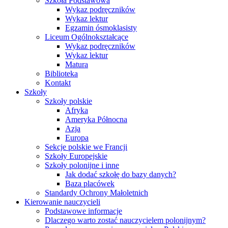
Szkoła Podstawowa
Wykaz podręczników
Wykaz lektur
Egzamin ósmoklasisty
Liceum Ogólnokształcące
Wykaz podręczników
Wykaz lektur
Matura
Biblioteka
Kontakt
Szkoły
Szkoły polskie
Afryka
Ameryka Północna
Azja
Europa
Sekcje polskie we Francji
Szkoły Europejskie
Szkoły polonijne i inne
Jak dodać szkołę do bazy danych?
Baza placówek
Standardy Ochrony Małoletnich
Kierowanie nauczycieli
Podstawowe informacje
Dlaczego warto zostać nauczycielem polonijnym?