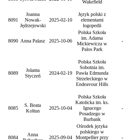
Wakefield
Joanna
Język polski z
8091
Nowak-
2025-02-10
elementami
Jędrzejowski
logopedii
Polska Szkoła
im. Adama
8090
Anna Palasz
2025-10-06
-
Mickiewicza w
Palos Park
Polska Szkoła
Sobotnia im.
Jolanta
8089
2024-02-19
Pawła Edmunda
Styczeń
Strzeleckiego w
Endeavour Hills
Polska Szkoła
Katolicka im. ks.
S. Beata
8085
2025-10-04
Ignacego
-
Koltun
Posadzego w
Burbank
Ośrodek języka
polskiego w
Anna
8084
2025-09-04
Montpellier przy
-