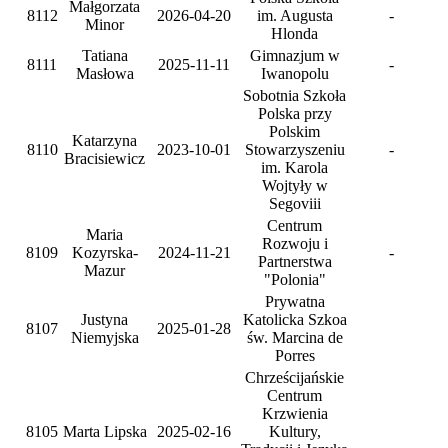
Małgorzata
8112
2026-04-20
im. Augusta
-
Minor
Hlonda
Tatiana
Gimnazjum w
8111
2025-11-11
-
Masłowa
Iwanopolu
Sobotnia Szkoła
Polska przy
Polskim
Katarzyna
8110
2023-10-01
Stowarzyszeniu
-
Bracisiewicz
im. Karola
Wojtyły w
Segoviii
Centrum
Maria
Rozwoju i
8109
Kozyrska-
2024-11-21
-
Partnerstwa
Mazur
"Polonia"
Prywatna
Justyna
Katolicka Szkoa
8107
2025-01-28
Niemyjska
św. Marcina de
Porres
Chrześcijańskie
Centrum
Krzwienia
8105
Marta Lipska
2025-02-16
Kultury,