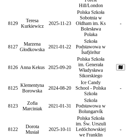
Hill/London
Polska Szkoła
Sobotnia w
Teresa
8129
2025-11-23
Oldham im. Ks
-
Kurkiewicz
Bolesława
Polaka
Szkoła
Marzena
8127
2021-01-22
Podstawowa w
Głodkowska
Ísafjörður
Polska Szkoła
im. Generała
8126
Anna Kekus
2025-09-20
Władysława
Sikorskiego
Ice Candy
Klementyna
8125
2024-08-20
School - Polska
-
Borowska
Szkoła
Szkola
Zofia
8123
2021-01-31
Podstawowa w
Marciniak
Bolungarvík
Polska Szkoła
im. Św. Urszuli
Dorota
8122
2025-10-11
Ledóchowskiej
-
Musiał
we Franklin