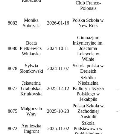
Rabachou
Club Franco-
Polonais
Monika
Polska Szkoła w
8082
2026-01-16
Sobczak.
New Ross
Gimnazjum
Beata
Inżynieryjne im.
8080
Pietkiewicz-
2024-10-11
Joachima
Winiarska
Lelewela w
Wilnie
Sylwia
Szkola polska w
8078
2024-11-07
Slomkowski
Dreieich
Szkółka
Jekaterina
Niedzielna
8077
Graholska-
2025-12-12
Kultury i Języka
-
Krjukovska
Polskiego w
Jekabpils
Polska Szkoła w
Małgorzata
8075
2025-10-23
Zachodniej
-
Wray
Australii
Szkoła
Agnieszka
8072
2025-11-02
Podstawowa w
Imgront
Stykkisholmur