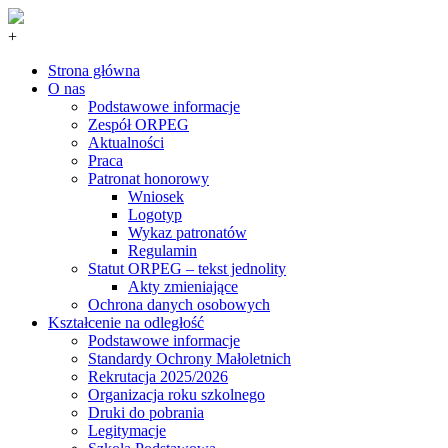
+
Strona główna
O nas
Podstawowe informacje
Zespół ORPEG
Aktualności
Praca
Patronat honorowy
Wniosek
Logotyp
Wykaz patronatów
Regulamin
Statut ORPEG – tekst jednolity
Akty zmieniające
Ochrona danych osobowych
Kształcenie na odległość
Podstawowe informacje
Standardy Ochrony Małoletnich
Rekrutacja 2025/2026
Organizacja roku szkolnego
Druki do pobrania
Legitymacje