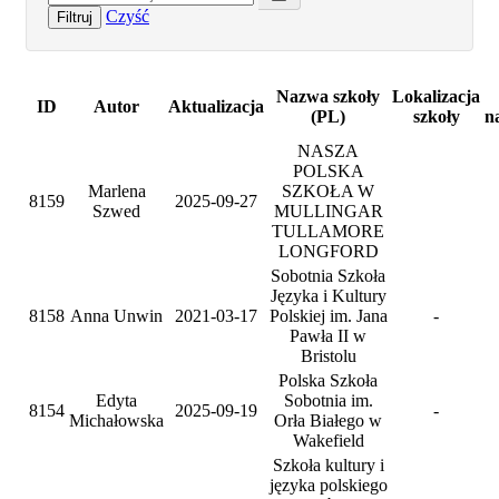
Czyść
Filtruj
Nazwa szkoły
Lokalizacja
ID
Autor
Aktualizacja
(PL)
szkoły
n
NASZA
POLSKA
Marlena
SZKOŁA W
8159
2025-09-27
Szwed
MULLINGAR
TULLAMORE
LONGFORD
Sobotnia Szkoła
Języka i Kultury
8158
Anna Unwin
2021-03-17
Polskiej im. Jana
-
Pawła II w
Bristolu
Polska Szkoła
Edyta
Sobotnia im.
8154
2025-09-19
-
Michałowska
Orła Białego w
Wakefield
Szkoła kultury i
języka polskiego