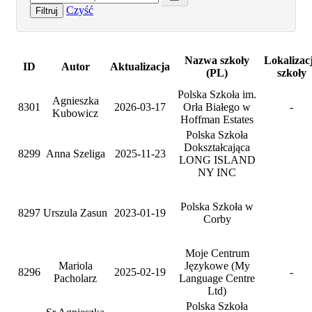
Czyść
Filtruj
Nazwa szkoły
Lokalizac
ID
Autor
Aktualizacja
(PL)
szkoły
Polska Szkoła im.
Agnieszka
8301
2026-03-17
Orła Białego w
-
Kubowicz
Hoffman Estates
Polska Szkoła
Dokształcająca
8299
Anna Szeliga
2025-11-23
LONG ISLAND
NY INC
Polska Szkoła w
8297
Urszula Zasun
2023-01-19
Corby
Moje Centrum
Mariola
Językowe (My
8296
2025-02-19
-
Pacholarz
Language Centre
Ltd)
Polska Szkoła