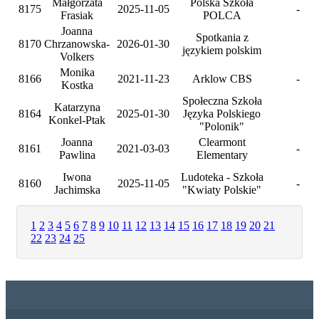
Małgorzata
Polska Szkoła
8175
2025-11-05
-
Frasiak
POLCA
Joanna
Spotkania z
8170
Chrzanowska-
2026-01-30
językiem polskim
Volkers
Monika
8166
2021-11-23
Arklow CBS
-
Kostka
Społeczna Szkoła
Katarzyna
8164
2025-01-30
Języka Polskiego
Konkel-Ptak
"Polonik"
Joanna
Clearmont
8161
2021-03-03
-
Pawlina
Elementary
Iwona
Ludoteka - Szkoła
8160
2025-11-05
-
Jachimska
"Kwiaty Polskie"
1
2
3
4
5
6
7
8
9
10
11
12
13
14
15
16
17
18
19
20
21
22
23
24
25