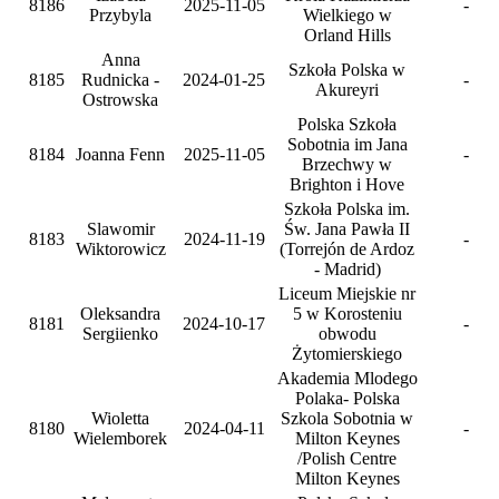
8186
2025-11-05
-
Przybyla
Wielkiego w
Orland Hills
Anna
Szkoła Polska w
8185
Rudnicka -
2024-01-25
-
Akureyri
Ostrowska
Polska Szkoła
Sobotnia im Jana
8184
Joanna Fenn
2025-11-05
-
Brzechwy w
Brighton i Hove
Szkoła Polska im.
Slawomir
Św. Jana Pawła II
8183
2024-11-19
-
Wiktorowicz
(Torrejón de Ardoz
- Madrid)
Liceum Miejskie nr
Oleksandra
5 w Korosteniu
8181
2024-10-17
-
Sergiienko
obwodu
Żytomierskiego
Akademia Mlodego
Polaka- Polska
Wioletta
Szkola Sobotnia w
8180
2024-04-11
-
Wielemborek
Milton Keynes
/Polish Centre
Milton Keynes