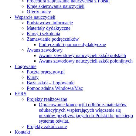
Procedura zapraszania nauczyciela z Polski
Kraje skierowania nauczycieli
Oferty pracy
Wsparcie nauczycieli
Podstawowe informacje
Materiały dydaktyczne
Kursy i szkolenia
Zamawianie podręczników
Podręczniki i pomoce dydaktyczne
Awans zawodowy
Awans zawodowy nauczycieli szkół polskich
Awans zawodowy nauczycieli szkół polonijnych
Logowanie
Poczta orpeg.gov.pl
Kursy
Baza szkół – Logowanie
Pomoc zdalna Windows/Mac
FERS
Projekty realizowane
Opracowanie koncepcji i odbiór e-materiałów
edukacyjnych wspierających włączenie się
uczniów przybywających do Polski do polskiego
systemu oświat.
Projekty zakończone
Kontakt