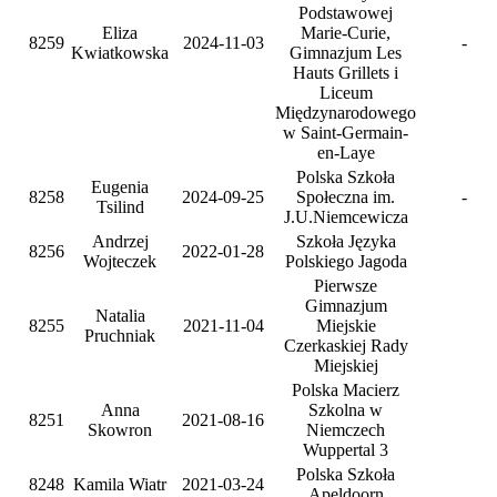
Podstawowej
Eliza
Marie-Curie,
8259
2024-11-03
-
Kwiatkowska
Gimnazjum Les
Hauts Grillets i
Liceum
Międzynarodowego
w Saint-Germain-
en-Laye
Polska Szkoła
Eugenia
8258
2024-09-25
Społeczna im.
-
Tsilind
J.U.Niemcewicza
Andrzej
Szkoła Języka
8256
2022-01-28
Wojteczek
Polskiego Jagoda
Pierwsze
Gimnazjum
Natalia
8255
2021-11-04
Miejskie
Pruchniak
Czerkaskiej Rady
Miejskiej
Polska Macierz
Anna
Szkolna w
8251
2021-08-16
Skowron
Niemczech
Wuppertal 3
Polska Szkoła
8248
Kamila Wiatr
2021-03-24
Apeldoorn