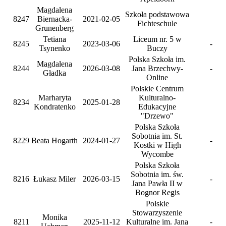
Magdalena
Szkoła podstawowa
8247
Biernacka-
2021-02-05
Fichteschule
Grunenberg
Tetiana
Liceum nr. 5 w
8245
2023-03-06
-
Tsynenko
Buczy
Polska Szkoła im.
Magdalena
8244
2026-03-08
Jana Brzechwy-
-
Gładka
Online
Polskie Centrum
Marharyta
Kulturalno-
8234
2025-01-28
Kondratenko
Edukacyjne
"Drzewo"
Polska Szkoła
Sobotnia im. St.
8229
Beata Hogarth
2024-01-27
-
Kostki w High
Wycombe
Polska Szkoła
Sobotnia im. św.
8216
Łukasz Miler
2026-03-15
-
Jana Pawła II w
Bognor Regis
Polskie
Stowarzyszenie
Monika
8211
2025-11-12
Kulturalne im. Jana
-