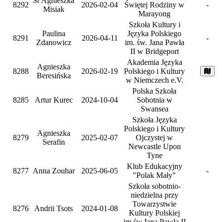
Sr Agnieszka
8292
2026-02-04
Świętej Rodziny w
-
Misiak
Marayong
Szkoła Kultury i
Paulina
Języka Polskiego
8291
2026-04-11
-
Zdanowicz
im. św. Jana Pawła
II w Bridgeport
Akademia Języka
Agnieszka
8288
2026-02-19
Polskiego i Kultury
Beresińska
w Niemczech e.V.
Polska Szkoła
8285
Artur Kurec
2024-10-04
Sobotnia w
Swansea
Szkoła Języka
Polskiego i Kultury
Agnieszka
8279
2025-02-07
Ojczystej w
Serafin
Newcastle Upon
Tyne
Klub Edukacyjny
8277
Anna Zouhar
2025-06-05
-
"Polak Mały"
Szkoła sobotnio-
niedzielna przy
Towarzystwie
8276
Andrii Tsots
2024-01-08
Kultury Polskiej
im.św.Jana Pawła II