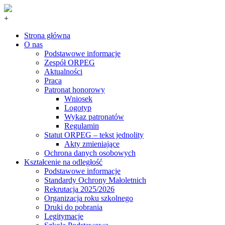
+
Strona główna
O nas
Podstawowe informacje
Zespół ORPEG
Aktualności
Praca
Patronat honorowy
Wniosek
Logotyp
Wykaz patronatów
Regulamin
Statut ORPEG – tekst jednolity
Akty zmieniające
Ochrona danych osobowych
Kształcenie na odległość
Podstawowe informacje
Standardy Ochrony Małoletnich
Rekrutacja 2025/2026
Organizacja roku szkolnego
Druki do pobrania
Legitymacje