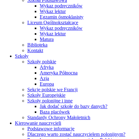
Szkoła Podstawowa
Wykaz podręczników
Wykaz lektur
Egzamin ósmoklasisty
Liceum Ogólnokształcące
Wykaz podręczników
Wykaz lektur
Matura
Biblioteka
Kontakt
Szkoły
Szkoły polskie
Afryka
Ameryka Północna
Azja
Europa
Sekcje polskie we Francji
Szkoły Europejskie
Szkoły polonijne i inne
Jak dodać szkołę do bazy danych?
Baza placówek
Standardy Ochrony Małoletnich
Kierowanie nauczycieli
Podstawowe informacje
Dlaczego warto zostać nauczycielem polonijnym?