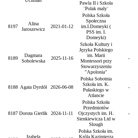
Uchman
Pawla II i Szkola
¨Polak maly¨
Polska Szkoła
Społeczna
Alina
8197
2021-01-12
im.I.Domeyki (
Jaroszewicz
PSS im. I.
Domeyki)
Szkoła Kultury i
Języka Polskiego
Dagmara
im. Marii
8189
2025-11-16
-
Sobolewska
Montessori przy
Stowarzyszeniu
"Apolonia"
Polska Sobotnia
Szkoła im. K.
8188
Agata Dyrdół
2026-06-08
-
Pułaskiego w
Atlancie
Polska Szkoła
Przedmiotów
8187
Dorota Gierlik
2024-11-11
Ojczystych im. H.
-
Sienkiewicza Ltd w
Slough
Polska Szkoła im.
Izabela
Króla Kazimierza