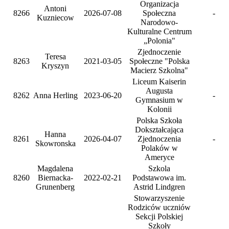
Organizacja
Antoni
8266
2026-07-08
Społeczna
-
Kuzniecow
Narodowo-
Kulturalne Centrum
„Polonia"
Zjednoczenie
Teresa
8263
2021-03-05
Społeczne "Polska
Kryszyn
Macierz Szkolna"
Liceum Kaiserin
Augusta
8262
Anna Herling
2023-06-20
-
Gymnasium w
Kolonii
Polska Szkoła
Dokształcająca
Hanna
8261
2026-04-07
Zjednoczenia
-
Skowronska
Polaków w
Ameryce
Magdalena
Szkola
8260
Biernacka-
2022-02-21
Podstawowa im.
Grunenberg
Astrid Lindgren
Stowarzyszenie
Rodziców uczniów
Sekcji Polskiej
Szkoły